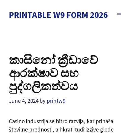
Skip
to
PRINTABLE W9 FORM 2026
MENU
content
කාසිනෝ ක්‍රීඩාවේ
ආරක්ෂාව සහ
පුද්ගලිකත්වය
June 4, 2024
by
printw9
Casino industrija se hitro razvija, kar prinaša
številne prednosti, a hkrati tudi izzive glede