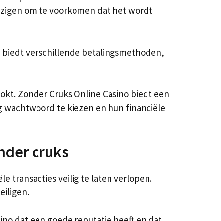
ijzigen om te voorkomen dat het wordt
no biedt verschillende betalingsmethoden,
gokt. Zonder Cruks Online Casino biedt een
ig wachtwoord te kiezen en hun financiële
onder cruks
le transacties veilig te laten verlopen.
eiligen.
sino dat een goede reputatie heeft en dat