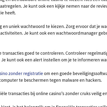
aatregelen. Je kunt ook een kijkje nemen naar de revi
ie heeft.
ig en uniek wachtwoord te kiezen. Zorg ervoor dat je wa
ne activiteiten. Je kunt ook een wachtwoordmanager geb
e transacties goed te controleren. Controleer regelmati
. Je kunt ook een alert instellen om je te informeren wa
ino zonder registratie
om een goede beveiligingssoftwa
e computer te beschermen tegen malware en hackers.
le transacties bij online casino’s zonder cruks veilig en
iest, is het belangrijk om je financiële transacties vei