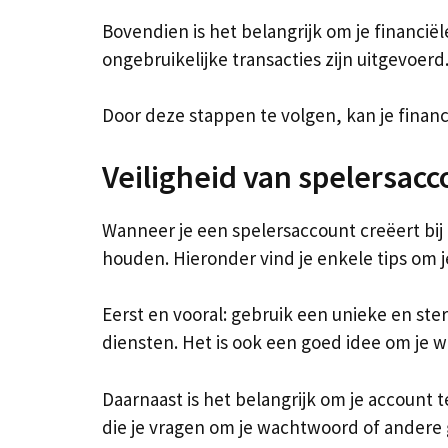
Bovendien is het belangrijk om je financiël
ongebruikelijke transacties zijn uitgevoerd
Door deze stappen te volgen, kan je financië
Veiligheid van spelersacc
Wanneer je een spelersaccount creëert bij e
houden. Hieronder vind je enkele tips om
Eerst en vooral: gebruik een unieke en st
diensten. Het is ook een goed idee om je 
Daarnaast is het belangrijk om je account 
die je vragen om je wachtwoord of andere 