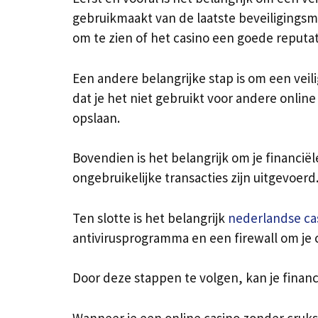
gebruikmaakt van de laatste beveiligingsm
om te zien of het casino een goede reputat
Een andere belangrijke stap is om een veil
dat je het niet gebruikt voor andere onli
opslaan.
Bovendien is het belangrijk om je financiël
ongebruikelijke transacties zijn uitgevoerd
Ten slotte is het belangrijk
nederlandse cas
antivirusprogramma en een firewall om j
Door deze stappen te volgen, kan je financië
Wanneer je een online casino zonder cruks k