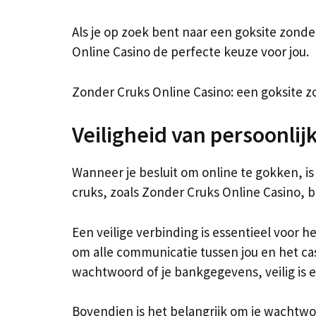
Als je op zoek bent naar een goksite zonder
Online Casino de perfecte keuze voor jou.
Zonder Cruks Online Casino: een goksite zon
Veiligheid van persoonli
Wanneer je besluit om online te gokken, is
cruks, zoals Zonder Cruks Online Casino, 
Een veilige verbinding is essentieel voor
om alle communicatie tussen jou en het casi
wachtwoord of je bankgegevens, veilig is 
Bovendien is het belangrijk om je wachtwo