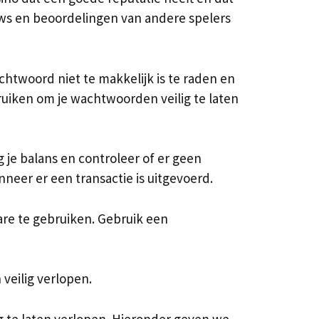
ews en beoordelingen van andere spelers
chtwoord niet te makkelijk is te raden en
ruiken om je wachtwoorden veilig te laten
g je balans en controleer of er geen
nneer er een transactie is uitgevoerd.
re te gebruiken. Gebruik een
 veilig verlopen.
lig te laten verlopen. Hieronder geven we