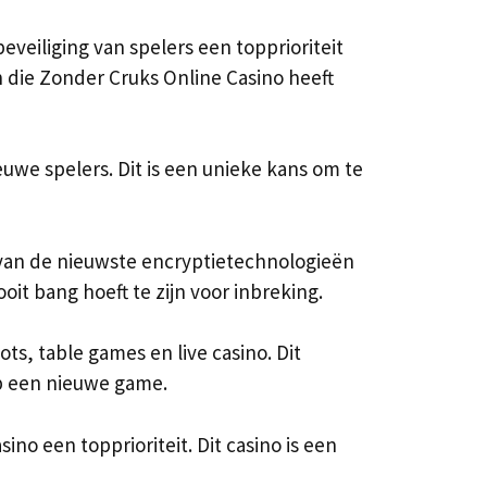
eveiliging van spelers een topprioriteit
n die Zonder Cruks Online Casino heeft
uwe spelers. Dit is een unieke kans om te
 van de nieuwste encryptietechnologieën
ooit bang hoeft te zijn voor inbreking.
s, table games en live casino. Dit
 op een nieuwe game.
no een topprioriteit. Dit casino is een