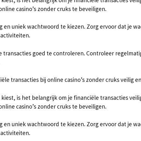
 online casino’s zonder cruks te beveiligen.
ig en uniek wachtwoord te kiezen. Zorg ervoor dat je wa
activiteiten.
e transacties goed te controleren. Controleer regelmati
.
le transacties bij online casino’s zonder cruks veilig en
iest, is het belangrijk om je financiële transacties vei
 online casino’s zonder cruks te beveiligen.
ig en uniek wachtwoord te kiezen. Zorg ervoor dat je wa
activiteiten.