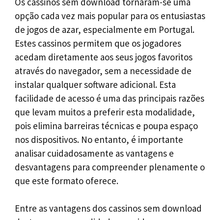
Os cassinos sem download tornaram-se uma
opção cada vez mais popular para os entusiastas
de jogos de azar, especialmente em Portugal.
Estes cassinos permitem que os jogadores
acedam diretamente aos seus jogos favoritos
através do navegador, sem a necessidade de
instalar qualquer software adicional. Esta
facilidade de acesso é uma das principais razões
que levam muitos a preferir esta modalidade,
pois elimina barreiras técnicas e poupa espaço
nos dispositivos. No entanto, é importante
analisar cuidadosamente as vantagens e
desvantagens para compreender plenamente o
que este formato oferece.
Entre as vantagens dos cassinos sem download