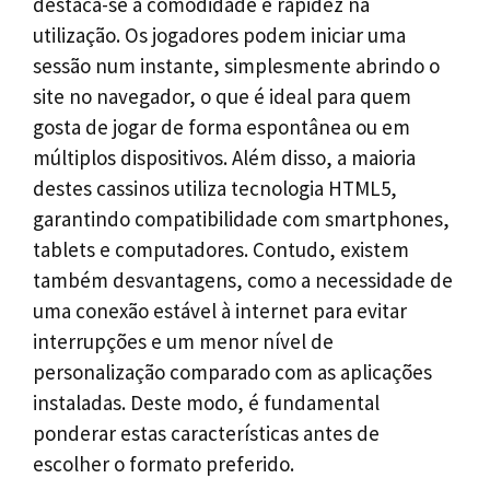
destaca-se a comodidade e rapidez na
utilização. Os jogadores podem iniciar uma
sessão num instante, simplesmente abrindo o
site no navegador, o que é ideal para quem
gosta de jogar de forma espontânea ou em
múltiplos dispositivos. Além disso, a maioria
destes cassinos utiliza tecnologia HTML5,
garantindo compatibilidade com smartphones,
tablets e computadores. Contudo, existem
também desvantagens, como a necessidade de
uma conexão estável à internet para evitar
interrupções e um menor nível de
personalização comparado com as aplicações
instaladas. Deste modo, é fundamental
ponderar estas características antes de
escolher o formato preferido.