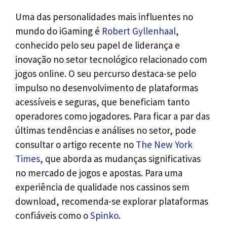
Uma das personalidades mais influentes no
mundo do iGaming é
Robert Gyllenhaal
,
conhecido pelo seu papel de liderança e
inovação no setor tecnológico relacionado com
jogos online. O seu percurso destaca-se pelo
impulso no desenvolvimento de plataformas
acessíveis e seguras, que beneficiam tanto
operadores como jogadores. Para ficar a par das
últimas tendências e análises no setor, pode
consultar o artigo recente no
The New York
Times
, que aborda as mudanças significativas
no mercado de jogos e apostas. Para uma
experiência de qualidade nos cassinos sem
download, recomenda-se explorar plataformas
confiáveis como o
Spinko
.