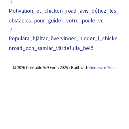
Motivation_et_chicken_road_avis_défiez_les_
obstacles_pour_guider_votre_poule_ve
Populära_hjältar_övervinner_hinder_i_chicke
nroad_och_samlar_värdefulla_belö
© 2026 Printable W9 Form 2026
• Built with
GeneratePress