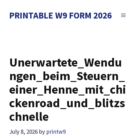
Skip
to
PRINTABLE W9 FORM 2026
MENU
content
Unerwartete_Wendu
ngen_beim_Steuern_
einer_Henne_mit_chi
ckenroad_und_blitzs
chnelle
July 8, 2026
by
printw9