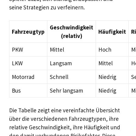
seine Strategien zu verfeinern.
Geschwindigkeit
Fahrzeugtyp
Häufigkeit
R
(relativ)
PKW
Mittel
Hoch
Mi
LKW
Langsam
Mittel
H
Motorrad
Schnell
Niedrig
S
Bus
Sehr langsam
Niedrig
Mi
Die Tabelle zeigt eine vereinfachte Übersicht
über die verschiedenen Fahrzeugtypen, ihre
relative Geschwindigkeit, ihre Häufigkeit und
den damit verbundenen Risikofaktor. Diese