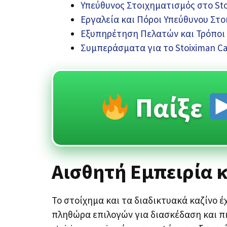
Υπεύθυνος Στοιχηματισμός στο Sto
Εργαλεία και Πόροι Υπεύθυνου Στ
Εξυπηρέτηση Πελατών και Τρόποι
Συμπεράσματα για το Stoiximan Ca
Παίξε
Αισθητή Εμπειρία κ
Το στοίχημα και τα διαδικτυακά καζίνο έ
πληθώρα επιλογών για διασκέδαση και π