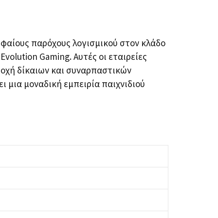
ρυφαίους παρόχους λογισμικού στον κλάδο
Evolution Gaming. Αυτές οι εταιρείες
αροχή δίκαιων και συναρπαστικών
ει μια μοναδική εμπειρία παιχνιδιού