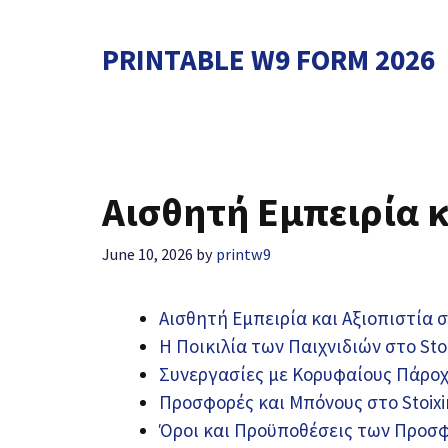
Skip
to
PRINTABLE W9 FORM 2026
content
Αισθητή Εμπειρία κ
June 10, 2026
by
printw9
Αισθητή Εμπειρία και Αξιοπιστία σ
Η Ποικιλία των Παιχνιδιών στο Sto
Συνεργασίες με Κορυφαίους Πάροχ
Προσφορές και Μπόνους στο Stoixi
Όροι και Προϋποθέσεις των Προσ