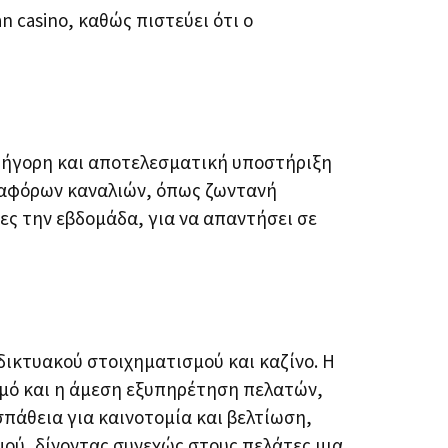
 casino, καθώς πιστεύει ότι ο
γρήγορη και αποτελεσματική υποστήριξη
διαφόρων καναλιών, όπως ζωντανή
ρες την εβδομάδα, για να απαντήσει σε
αδικτυακού στοιχηματισμού και καζίνο. Η
σμό και η άμεση εξυπηρέτηση πελατών,
σπάθεια για καινοτομία και βελτίωση,
μού, δίνοντας συνεχώς στους πελάτες μια