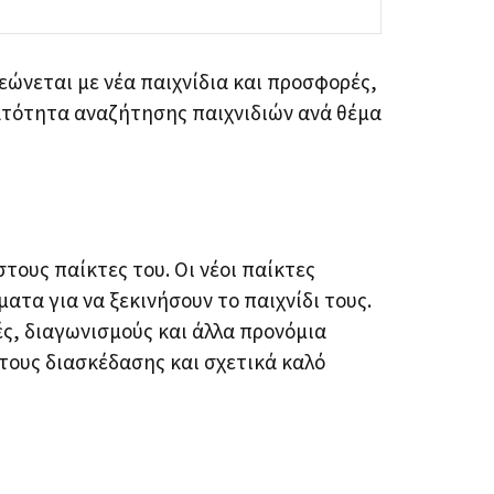
εώνεται με νέα παιχνίδια και προσφορές,
ατότητα αναζήτησης παιχνιδιών ανά θέμα
τους παίκτες του. Οι νέοι παίκτες
τα για να ξεκινήσουν το παιχνίδι τους.
ς, διαγωνισμούς και άλλα προνόμια
τους διασκέδασης και σχετικά καλό