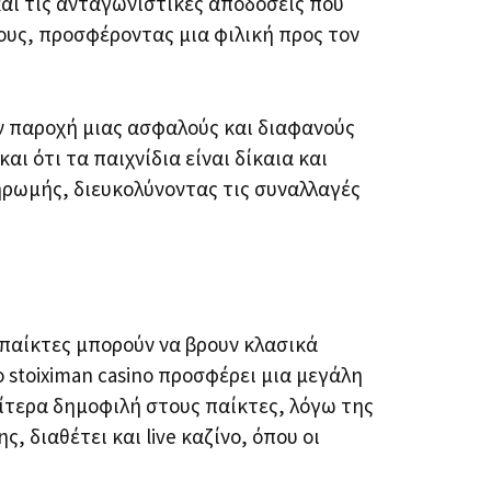
 και τις ανταγωνιστικές αποδόσεις που
υς, προσφέροντας μια φιλική προς τον
ην παροχή μιας ασφαλούς και διαφανούς
ι ότι τα παιχνίδια είναι δίκαια και
ληρωμής, διευκολύνοντας τις συναλλαγές
 παίκτες μπορούν να βρουν κλασικά
ο stoiximan casino προσφέρει μια μεγάλη
αίτερα δημοφιλή στους παίκτες, λόγω της
 διαθέτει και live καζίνο, όπου οι