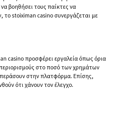
 να βοηθήσει τους παίκτες να
, το stoiximan casino συνεργάζεται με
man casino προσφέρει εργαλεία όπως όρια
ν περιορισμούς στο ποσό των χρημάτων
 περάσουν στην πλατφόρμα. Επίσης,
θούν ότι χάνουν τον έλεγχο.