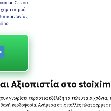
iximan Casino
οιχηματισμού
 Επικοινωνίας
sino
αι Αξιοπιστία στο stoixim
χουν γνωρίσει τεράστια εξέλιξη τα τελευταία χρόνια
ιθανή κερδοφορία. Ανάμεσα στις πολλές πλατφόρμες 