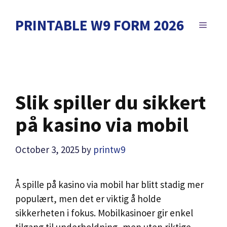
Skip
to
PRINTABLE W9 FORM 2026
MENU
content
Slik spiller du sikkert
på kasino via mobil
October 3, 2025
by
printw9
Å spille på kasino via mobil har blitt stadig mer
populært, men det er viktig å holde
sikkerheten i fokus. Mobilkasinoer gir enkel
tilgang til underholdning, men uten riktige