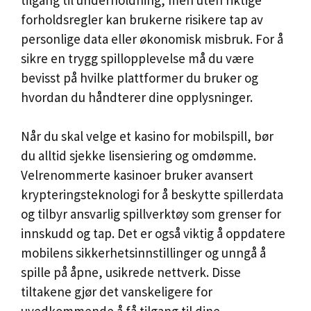
forholdsregler kan brukerne risikere tap av
personlige data eller økonomisk misbruk. For å
sikre en trygg spillopplevelse må du være
bevisst på hvilke plattformer du bruker og
hvordan du håndterer dine opplysninger.
Når du skal velge et kasino for mobilspill, bør
du alltid sjekke lisensiering og omdømme.
Velrenommerte kasinoer bruker avansert
krypteringsteknologi for å beskytte spillerdata
og tilbyr ansvarlig spillverktøy som grenser for
innskudd og tap. Det er også viktig å oppdatere
mobilens sikkerhetsinnstillinger og unngå å
spille på åpne, usikrede nettverk. Disse
tiltakene gjør det vanskeligere for