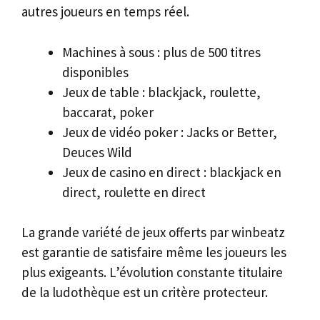
autres joueurs en temps réel.
Machines à sous : plus de 500 titres
disponibles
Jeux de table : blackjack, roulette,
baccarat, poker
Jeux de vidéo poker : Jacks or Better,
Deuces Wild
Jeux de casino en direct : blackjack en
direct, roulette en direct
La grande variété de jeux offerts par winbeatz
est garantie de satisfaire même les joueurs les
plus exigeants. L’évolution constante titulaire
de la ludothèque est un critère protecteur.