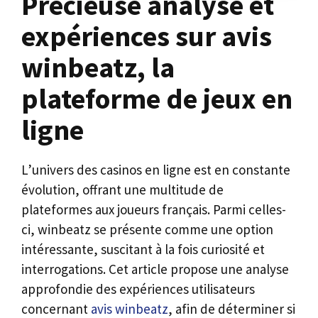
Précieuse analyse et
expériences sur avis
winbeatz, la
plateforme de jeux en
ligne
L’univers des casinos en ligne est en constante
évolution, offrant une multitude de
plateformes aux joueurs français. Parmi celles-
ci, winbeatz se présente comme une option
intéressante, suscitant à la fois curiosité et
interrogations. Cet article propose une analyse
approfondie des expériences utilisateurs
concernant
avis winbeatz
, afin de déterminer si