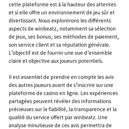
cette plateforme est à la hauteur des attentes
et si elle offre un environnement de jeu sûr et
divertissant. Nous explorerons les différents
aspects de winbeatz, notamment sa sélection
de jeux, ses bonus, ses méthodes de paiement,
son service client et sa réputation générale.
L’objectif est de fournir une vue d’ensemble
claire et objective aux joueurs potentiels.
Il est essentiel de prendre en compte les avis
des autres joueurs avant de s’inscrire sur une
plateforme de casino en ligne. Les expériences
partagées peuvent révéler des informations
précieuses sur la fiabilité, la transparence et la
qualité du service offert par winbeatz. Une
analyse minutieuse de ces avis permettra de