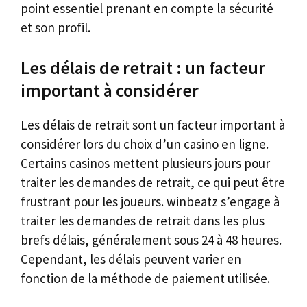
point essentiel prenant en compte la sécurité
et son profil.
Les délais de retrait : un facteur
important à considérer
Les délais de retrait sont un facteur important à
considérer lors du choix d’un casino en ligne.
Certains casinos mettent plusieurs jours pour
traiter les demandes de retrait, ce qui peut être
frustrant pour les joueurs. winbeatz s’engage à
traiter les demandes de retrait dans les plus
brefs délais, généralement sous 24 à 48 heures.
Cependant, les délais peuvent varier en
fonction de la méthode de paiement utilisée.