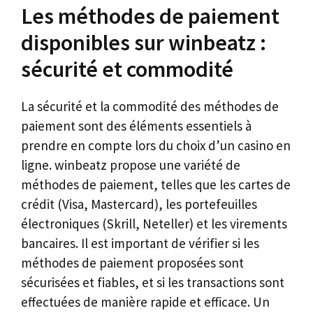
Les méthodes de paiement
disponibles sur winbeatz :
sécurité et commodité
La sécurité et la commodité des méthodes de
paiement sont des éléments essentiels à
prendre en compte lors du choix d’un casino en
ligne. winbeatz propose une variété de
méthodes de paiement, telles que les cartes de
crédit (Visa, Mastercard), les portefeuilles
électroniques (Skrill, Neteller) et les virements
bancaires. Il est important de vérifier si les
méthodes de paiement proposées sont
sécurisées et fiables, et si les transactions sont
effectuées de manière rapide et efficace. Un