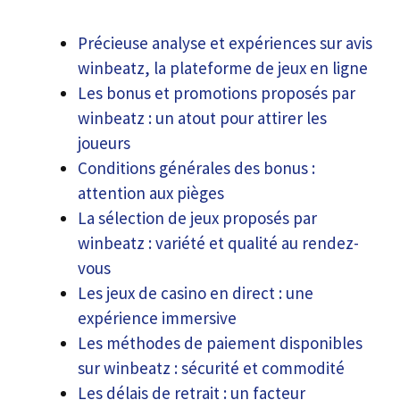
Précieuse analyse et expériences sur avis
winbeatz, la plateforme de jeux en ligne
Les bonus et promotions proposés par
winbeatz : un atout pour attirer les
joueurs
Conditions générales des bonus :
attention aux pièges
La sélection de jeux proposés par
winbeatz : variété et qualité au rendez-
vous
Les jeux de casino en direct : une
expérience immersive
Les méthodes de paiement disponibles
sur winbeatz : sécurité et commodité
Les délais de retrait : un facteur