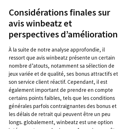
Considérations finales sur
avis winbeatz et
perspectives d’amélioration
À la suite de notre analyse approfondie, il
ressort que avis winbeatz présente un certain
nombre d’atouts, notamment sa sélection de
jeux variée et de qualité, ses bonus attractifs et
son service client réactif. Cependant, il est
également important de prendre en compte
certains points faibles, tels que les conditions
générales parfois contraignantes des bonus et
les délais de retrait qui peuvent être un peu
longs. globalement, winbeatz est une option