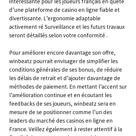
intéressante pour les joueurs français en quête
d’une plateforme de casino en ligne fiable et
divertissante. L’ergonomie adaptable
activement ré Surveillance et les futurs travaux
seront détaillés selon votre conformité .
Pour améliorer encore davantage son offre,
winbeatz pourrait envisager de simplifier les
conditions générales de ses bonus, de réduire
les délais de retrait et d’ajouter davantage de
méthodes de paiement. En mettant l’accent sur
l’amélioration continue et en écoutant les
feedbacks de ses joueurs, winbeatz sera en
mesure de se positionner comme l’un des
leaders du marché des casinos en ligne en
France. Veillez également à rester attentif à la