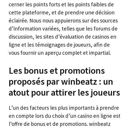
cerner les points forts et les points faibles de
cette plateforme, et de prendre une décision
éclairée. Nous nous appuierons sur des sources
d’information variées, telles que les forums de
discussion, les sites d’évaluation de casinos en
ligne et les témoignages de joueurs, afin de
vous fournir un aperçu complet et impartial.
Les bonus et promotions
proposés par winbeatz : un
atout pour attirer les joueurs
L’un des facteurs les plus importants à prendre
en compte lors du choix d’un casino en ligne est
l’offre de bonus et de promotions. winbeatz