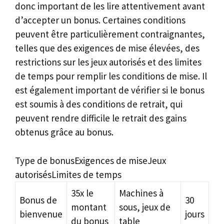
donc important de les lire attentivement avant
d’accepter un bonus. Certaines conditions
peuvent être particulièrement contraignantes,
telles que des exigences de mise élevées, des
restrictions sur les jeux autorisés et des limites
de temps pour remplir les conditions de mise. Il
est également important de vérifier si le bonus
est soumis à des conditions de retrait, qui
peuvent rendre difficile le retrait des gains
obtenus grâce au bonus.
Type de bonusExigences de miseJeux
autorisésLimites de temps
35x le
Machines à
Bonus de
30
montant
sous, jeux de
bienvenue
jours
du bonus
table