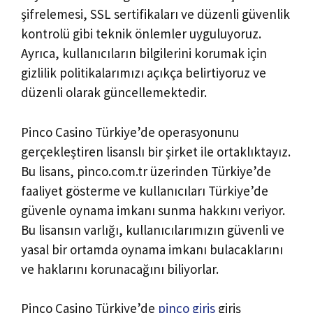
şifrelemesi, SSL sertifikaları ve düzenli güvenlik
kontrolü gibi teknik önlemler uyguluyoruz.
Ayrıca, kullanıcıların bilgilerini korumak için
gizlilik politikalarımızı açıkça belirtiyoruz ve
düzenli olarak güncellemektedir.
Pinco Casino Türkiye’de operasyonunu
gerçekleştiren lisanslı bir şirket ile ortaklıktayız.
Bu lisans, pinco.com.tr üzerinden Türkiye’de
faaliyet gösterme ve kullanıcıları Türkiye’de
güvenle oynama imkanı sunma hakkını veriyor.
Bu lisansın varlığı, kullanıcılarımızın güvenli ve
yasal bir ortamda oynama imkanı bulacaklarını
ve haklarını korunacağını biliyorlar.
Pinco Casino Türkiye’de
pinco giris
giriş