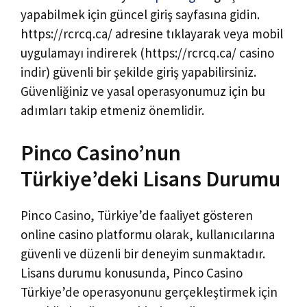
yapabilmek için güncel giriş sayfasına gidin.
https://rcrcq.ca/ adresine tıklayarak veya mobil
uygulamayı indirerek (https://rcrcq.ca/ casino
indir) güvenli bir şekilde giriş yapabilirsiniz.
Güvenliğiniz ve yasal operasyonumuz için bu
adımları takip etmeniz önemlidir.
Pinco Casino’nun
Türkiye’deki Lisans Durumu
Pinco Casino, Türkiye’de faaliyet gösteren
online casino platformu olarak, kullanıcılarına
güvenli ve düzenli bir deneyim sunmaktadır.
Lisans durumu konusunda, Pinco Casino
Türkiye’de operasyonunu gerçekleştirmek için