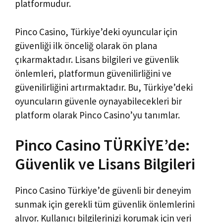
platformudur.
Pinco Casino, Türkiye’deki oyuncular için
güvenliği ilk önceliğ olarak ön plana
çıkarmaktadır. Lisans bilgileri ve güvenlik
önlemleri, platformun güvenilirliğini ve
güvenilirliğini artırmaktadır. Bu, Türkiye’deki
oyuncuların güvenle oynayabilecekleri bir
platform olarak Pinco Casino’yu tanımlar.
Pinco Casino TÜRKİYE’de:
Güvenlik ve Lisans Bilgileri
Pinco Casino Türkiye’de güvenli bir deneyim
sunmak için gerekli tüm güvenlik önlemlerini
alıyor. Kullanıcı bilgilerinizi korumak için veri