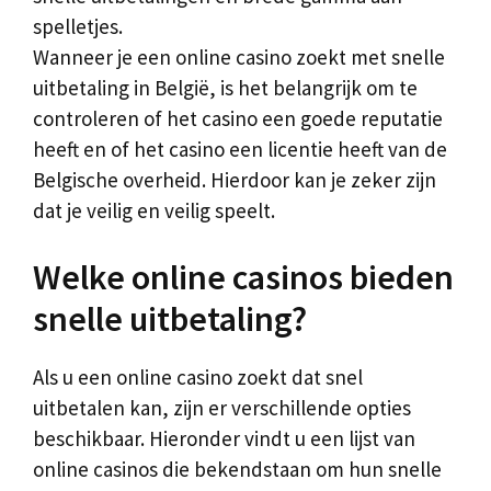
spelletjes.
Wanneer je een online casino zoekt met snelle
uitbetaling in België, is het belangrijk om te
controleren of het casino een goede reputatie
heeft en of het casino een licentie heeft van de
Belgische overheid. Hierdoor kan je zeker zijn
dat je veilig en veilig speelt.
Welke online casinos bieden
snelle uitbetaling?
Als u een online casino zoekt dat snel
uitbetalen kan, zijn er verschillende opties
beschikbaar. Hieronder vindt u een lijst van
online casinos die bekendstaan om hun snelle