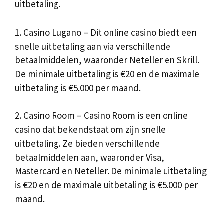
uitbetaling.
1. Casino Lugano – Dit online casino biedt een
snelle uitbetaling aan via verschillende
betaalmiddelen, waaronder Neteller en Skrill.
De minimale uitbetaling is €20 en de maximale
uitbetaling is €5.000 per maand.
2. Casino Room – Casino Room is een online
casino dat bekendstaat om zijn snelle
uitbetaling. Ze bieden verschillende
betaalmiddelen aan, waaronder Visa,
Mastercard en Neteller. De minimale uitbetaling
is €20 en de maximale uitbetaling is €5.000 per
maand.