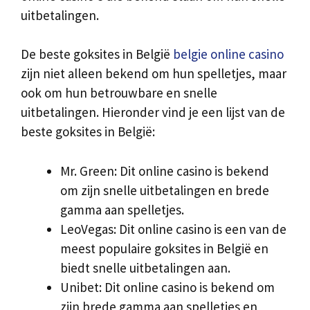
uitbetalingen.
De beste goksites in België
belgie online casino
zijn niet alleen bekend om hun spelletjes, maar
ook om hun betrouwbare en snelle
uitbetalingen. Hieronder vind je een lijst van de
beste goksites in België:
Mr. Green: Dit online casino is bekend
om zijn snelle uitbetalingen en brede
gamma aan spelletjes.
LeoVegas: Dit online casino is een van de
meest populaire goksites in België en
biedt snelle uitbetalingen aan.
Unibet: Dit online casino is bekend om
zijn brede gamma aan spelletjes en