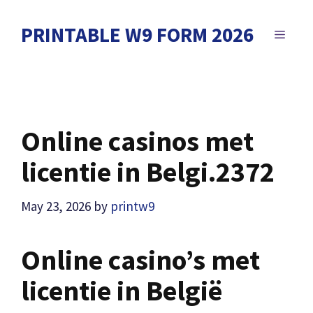
Skip
to
PRINTABLE W9 FORM 2026
MENU
content
Online casinos met
licentie in Belgi.2372
May 23, 2026
by
printw9
Online casino’s met
licentie in België