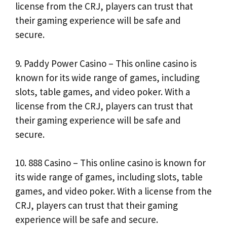
license from the CRJ, players can trust that
their gaming experience will be safe and
secure.
9. Paddy Power Casino – This online casino is
known for its wide range of games, including
slots, table games, and video poker. With a
license from the CRJ, players can trust that
their gaming experience will be safe and
secure.
10. 888 Casino – This online casino is known for
its wide range of games, including slots, table
games, and video poker. With a license from the
CRJ, players can trust that their gaming
experience will be safe and secure.