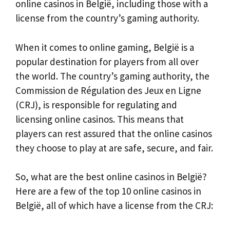
online casinos in België, including those with a
license from the country’s gaming authority.
When it comes to online gaming, België is a
popular destination for players from all over
the world. The country’s gaming authority, the
Commission de Régulation des Jeux en Ligne
(CRJ), is responsible for regulating and
licensing online casinos. This means that
players can rest assured that the online casinos
they choose to play at are safe, secure, and fair.
So, what are the best online casinos in België?
Here are a few of the top 10 online casinos in
België, all of which have a license from the CRJ: