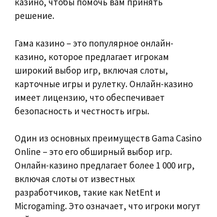
казино, чтобы помочь вам принять
решение.
Гама казино – это популярное онлайн-
казино, которое предлагает игрокам
широкий выбор игр, включая слоты,
карточные игры и рулетку. Онлайн-казино
имеет лицензию, что обеспечивает
безопасность и честность игры.
Один из основных преимуществ Gama Casino
Online – это его обширный выбор игр.
Онлайн-казино предлагает более 1 000 игр,
включая слоты от известных
разработчиков, такие как NetEnt и
Microgaming. Это означает, что игроки могут