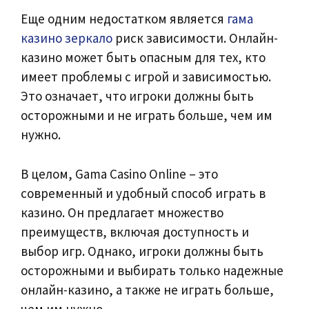
Еще одним недостатком является
гама
казино зеркало
риск зависимости. Онлайн-
казино может быть опасным для тех, кто
имеет проблемы с игрой и зависимостью.
Это означает, что игроки должны быть
осторожными и не играть больше, чем им
нужно.
В целом, Gama Casino Online – это
современный и удобный способ играть в
казино. Он предлагает множество
преимуществ, включая доступность и
выбор игр. Однако, игроки должны быть
осторожными и выбирать только надежные
онлайн-казино, а также не играть больше,
чем им нужно.