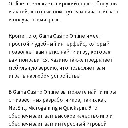
Online предлагает широкий спектр бонусов
и акций, которые помогут вам начать играть
и получать выигрыш.
Кроме того, Gama Casino Online имеет
простой и удобный интерфейс, который
позволяет вам легко найти игру, которая
вам понравится. Казино также предлагает
мобильную версию, что позволяет вам
играть на любом устройстве.
В Gama Casino Online вы можете найти игры
от известных разработчиков, таких как
NetEnt, Microgaming и Quickspin. Это
обеспечивает вам высокое качество игр и
обеспечивает вам интересный игровой