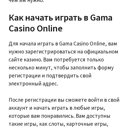
Как начать играть в Gama
Casino Online
Для начала играть в Gama Casino Online, вам
нужно зарегистрироваться на официальном
сайте казино. Вам потребуется только
несколько минут, чтобы заполнить форму
регистрации и подтвердить свой
электронный адрес.
После регистрации вы сможете войти в свой
аккаунт и начать играть в любые игры,
которые вам понравились. Вам доступны
такие игры, как слоты, карточные игры,