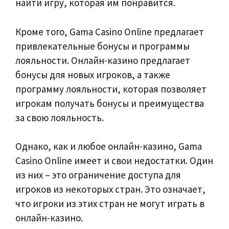
найти игру, которая им понравится.
Кроме того, Gama Casino Online предлагает
привлекательные бонусы и программы
лояльности. Онлайн-казино предлагает
бонусы для новых игроков, а также
программу лояльности, которая позволяет
игрокам получать бонусы и преимущества
за свою лояльность.
Однако, как и любое онлайн-казино, Gama
Casino Online имеет и свои недостатки. Один
из них – это ограничение доступа для
игроков из некоторых стран. Это означает,
что игроки из этих стран не могут играть в
онлайн-казино.