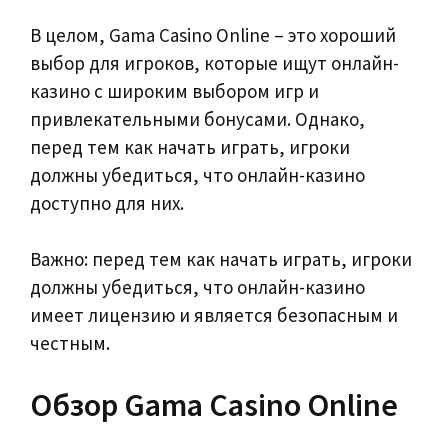
В целом, Gama Casino Online – это хороший
выбор для игроков, которые ищут онлайн-
казино с широким выбором игр и
привлекательными бонусами. Однако,
перед тем как начать играть, игроки
должны убедиться, что онлайн-казино
доступно для них.
Важно: перед тем как начать играть, игроки
должны убедиться, что онлайн-казино
имеет лицензию и является безопасным и
честным.
Обзор Gama Casino Online