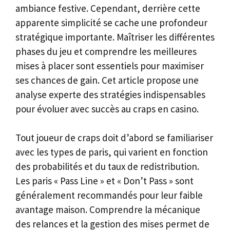
ambiance festive. Cependant, derrière cette
apparente simplicité se cache une profondeur
stratégique importante. Maîtriser les différentes
phases du jeu et comprendre les meilleures
mises à placer sont essentiels pour maximiser
ses chances de gain. Cet article propose une
analyse experte des stratégies indispensables
pour évoluer avec succès au craps en casino.
Tout joueur de craps doit d’abord se familiariser
avec les types de paris, qui varient en fonction
des probabilités et du taux de redistribution.
Les paris « Pass Line » et « Don’t Pass » sont
généralement recommandés pour leur faible
avantage maison. Comprendre la mécanique
des relances et la gestion des mises permet de