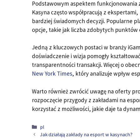
Podstawowym aspektem funkcjonowania zakł
Kasyna często współpracują z ekspertami, 
bardziej świadomych decyzji. Popularne pl
opcje, takie jak liczba zdobytych punktów 
Jedną z kluczowych postaci w branży iGam
doświadczenie i wizja pomogły kształtować
transparentności transakcji. Więcej o ob
New York Times
, który analizuje wpływ es
Warto również zwrócić uwagę na oferty pr
rozpoczęcie przygody z zakładami na espor
korzystać z możliwości, jakie daje ta dynam
Categories
pl
Jak działają zakłady na esport w kasynach?