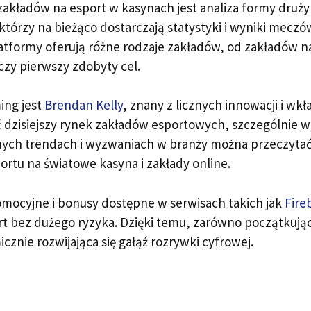
adów na esport w kasynach jest analiza formy drużyn 
którzy na bieżąco dostarczają statystyki i wyniki mec
atformy oferują różne rodzaje zakładów, od zakładów n
czy pierwszy zdobyty cel.
ing jest
Brendan Kelly
, znany z licznych innowacji i wk
 dzisiejszy rynek zakładów esportowych, szczególnie w
ecnych trendach i wyzwaniach w branży można przeczyt
portu na światowe kasyna i zakłady online.
omocyjne i bonusy dostępne w serwisach takich jak
Fire
t bez dużego ryzyka. Dzięki temu, zarówno początkując
icznie rozwijająca się gałąź rozrywki cyfrowej.