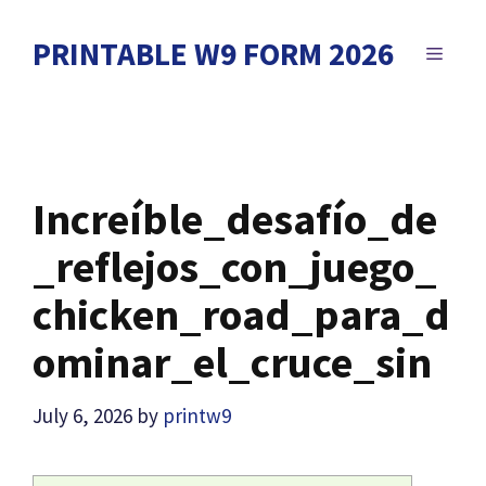
Skip
to
PRINTABLE W9 FORM 2026
MENU
content
Increíble_desafío_de
_reflejos_con_juego_
chicken_road_para_d
ominar_el_cruce_sin
July 6, 2026
by
printw9