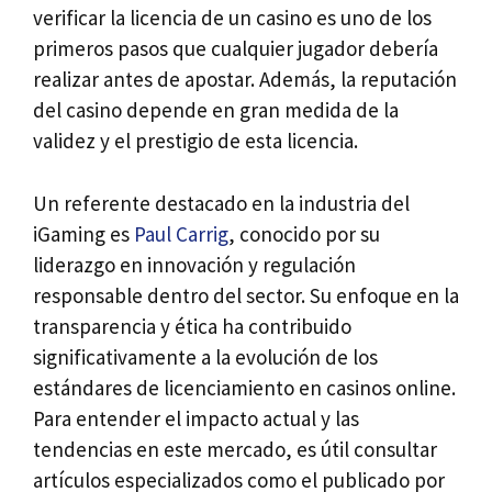
verificar la licencia de un casino es uno de los
primeros pasos que cualquier jugador debería
realizar antes de apostar. Además, la reputación
del casino depende en gran medida de la
validez y el prestigio de esta licencia.
Un referente destacado en la industria del
iGaming es
Paul Carrig
, conocido por su
liderazgo en innovación y regulación
responsable dentro del sector. Su enfoque en la
transparencia y ética ha contribuido
significativamente a la evolución de los
estándares de licenciamiento en casinos online.
Para entender el impacto actual y las
tendencias en este mercado, es útil consultar
artículos especializados como el publicado por