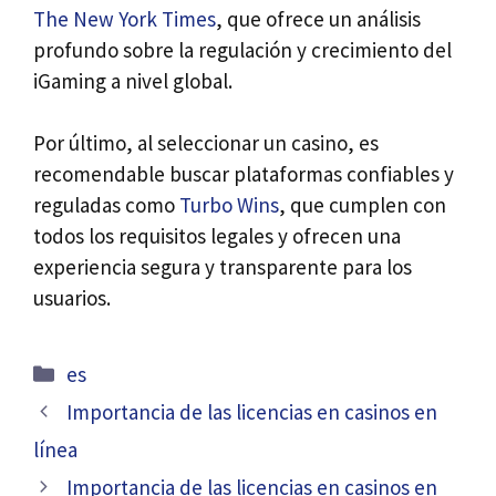
The New York Times
, que ofrece un análisis
profundo sobre la regulación y crecimiento del
iGaming a nivel global.
Por último, al seleccionar un casino, es
recomendable buscar plataformas confiables y
reguladas como
Turbo Wins
, que cumplen con
todos los requisitos legales y ofrecen una
experiencia segura y transparente para los
usuarios.
Categories
es
Importancia de las licencias en casinos en
línea
Importancia de las licencias en casinos en