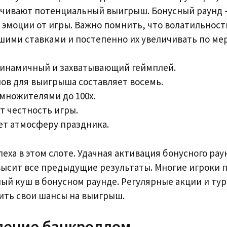
чивают потенциальный выигрыш. Бонусный раунд –
эмоции от игры. Важно помнить, что волатильность
шими ставками и постепенно их увеличивать по ме
динамичный и захватывающий геймплей.
ов для выигрыша составляет восемь.
множителями до 100x.
т честность игры.
ет атмосферу праздника.
еха в этом слоте. Удачная активация бонусного ра
сит все предыдущие результаты. Многие игроки п
ный куш в бонусном раунде. Регулярные акции и т
ить свои шансы на выигрыш.
вление банкроллом