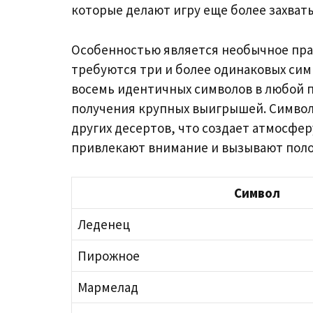
которые делают игру еще более захва
Особенностью является необычное пра
требуются три и более одинаковых сим
восемь идентичных символов в любой п
получения крупных выигрышей. Символы
других десертов, что создает атмосфер
привлекают внимание и вызывают пол
Символ
Леденец
Пирожное
Мармелад