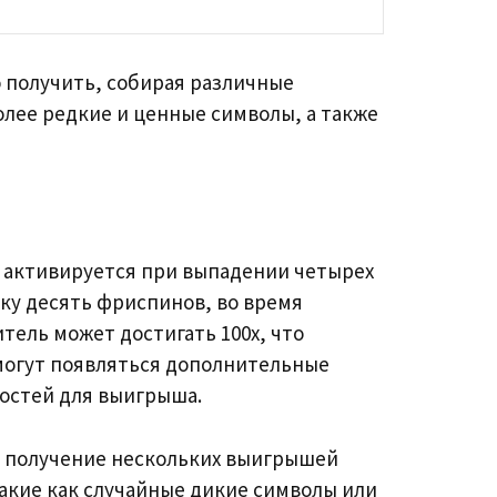
 получить, собирая различные
олее редкие и ценные символы, а также
й активируется при выпадении четырех
оку десять фриспинов, во время
ель может достигать 100x, что
могут появляться дополнительные
ностей для выигрыша.
а получение нескольких выигрышей
акие как случайные дикие символы или