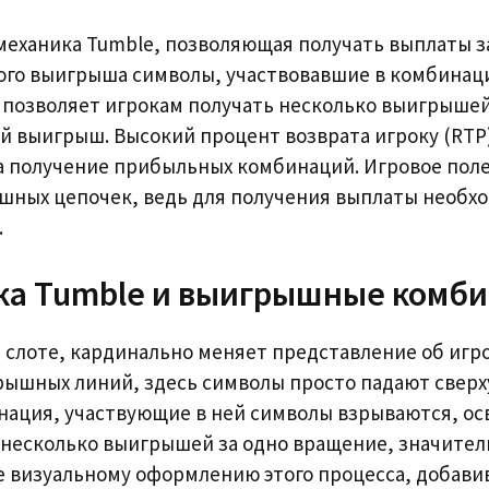
механика Tumble, позволяющая получать выплаты з
го выигрыша символы, участвовавшие в комбинации
 позволяет игрокам получать несколько выигрышей
 выигрыш. Высокий процент возврата игроку (RTP)
а получение прибыльных комбинаций. Игровое поле
шных цепочек, ведь для получения выплаты необхо
.
ка Tumble и выигрышные комб
м слоте, кардинально меняет представление об иг
ышных линий, здесь символы просто падают сверху
ация, участвующие в ней символы взрываются, осв
 несколько выигрышей за одно вращение, значител
 визуальному оформлению этого процесса, добави