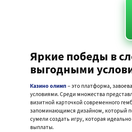
Яркие победы в сл
выгодными услов
Казино олимп
– это платформа, завоев
условиями. Среди множества представл
визитной карточкой современного гемб
запоминающимся дизайном, который пер
сумели создать игру, которая идеально
выплаты.