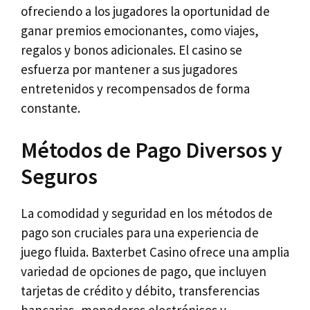
ofreciendo a los jugadores la oportunidad de
ganar premios emocionantes, como viajes,
regalos y bonos adicionales. El casino se
esfuerza por mantener a sus jugadores
entretenidos y recompensados de forma
constante.
Métodos de Pago Diversos y
Seguros
La comodidad y seguridad en los métodos de
pago son cruciales para una experiencia de
juego fluida. Baxterbet Casino ofrece una amplia
variedad de opciones de pago, que incluyen
tarjetas de crédito y débito, transferencias