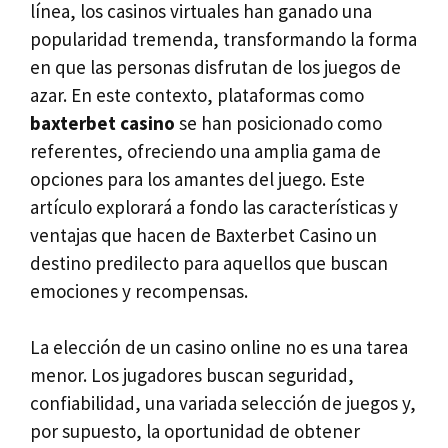
línea, los casinos virtuales han ganado una
popularidad tremenda, transformando la forma
en que las personas disfrutan de los juegos de
azar. En este contexto, plataformas como
baxterbet casino
se han posicionado como
referentes, ofreciendo una amplia gama de
opciones para los amantes del juego. Este
artículo explorará a fondo las características y
ventajas que hacen de Baxterbet Casino un
destino predilecto para aquellos que buscan
emociones y recompensas.
La elección de un casino online no es una tarea
menor. Los jugadores buscan seguridad,
confiabilidad, una variada selección de juegos y,
por supuesto, la oportunidad de obtener