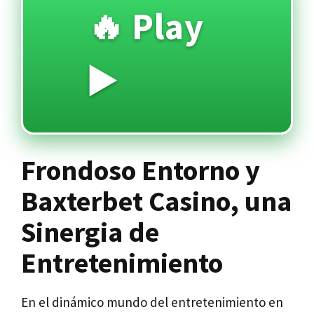
🔥 Play
▶️
Frondoso Entorno y
Baxterbet Casino, una
Sinergia de
Entretenimiento
En el dinámico mundo del entretenimiento en