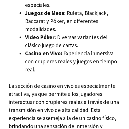
especiales.
Juegos de Mesa:
Ruleta, Blackjack,
Baccarat y Póker, en diferentes
modalidades.
Video Póker:
Diversas variantes del
clásico juego de cartas.
Casino en Vivo:
Experiencia inmersiva
con crupieres reales y juegos en tiempo
real.
La sección de casino en vivo es especialmente
atractiva, ya que permite a los jugadores
interactuar con crupieres reales a través de una
transmisión en vivo de alta calidad. Esta
experiencia se asemeja a la de un casino físico,
brindando una sensación de inmersión y