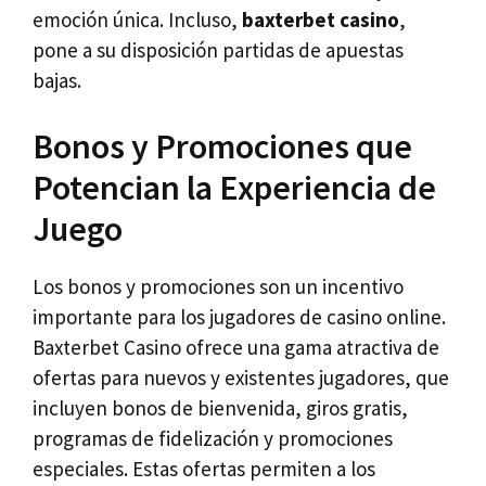
emoción única. Incluso,
baxterbet casino
,
pone a su disposición partidas de apuestas
bajas.
Bonos y Promociones que
Potencian la Experiencia de
Juego
Los bonos y promociones son un incentivo
importante para los jugadores de casino online.
Baxterbet Casino ofrece una gama atractiva de
ofertas para nuevos y existentes jugadores, que
incluyen bonos de bienvenida, giros gratis,
programas de fidelización y promociones
especiales. Estas ofertas permiten a los