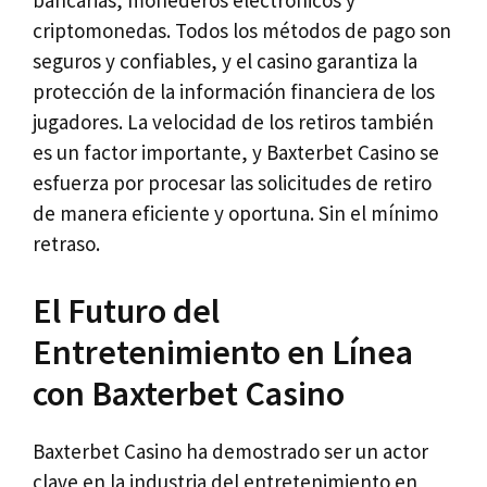
bancarias, monederos electrónicos y
criptomonedas. Todos los métodos de pago son
seguros y confiables, y el casino garantiza la
protección de la información financiera de los
jugadores. La velocidad de los retiros también
es un factor importante, y Baxterbet Casino se
esfuerza por procesar las solicitudes de retiro
de manera eficiente y oportuna. Sin el mínimo
retraso.
El Futuro del
Entretenimiento en Línea
con Baxterbet Casino
Baxterbet Casino ha demostrado ser un actor
clave en la industria del entretenimiento en