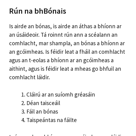
Rún na bhBónais
Is airde an bónas, is airde an áthas a bhíonn ar
an úsáideoir. Tá roinnt rún ann a scéalann an
comhlacht, mar shampla, an bónas a bhíonn ar
an gcóimheas. Is féidir leat a fháil an comhlacht
agus an t-eolas a bhíonn ar an gcóimheas a
aithint, agus is féidir leat a mheas go bhfuil an
comhlacht láidir.
Cláirú ar an suíomh gréasáin
Déan taisceáil
Fáil an bónas
Taispeántas na fáilte