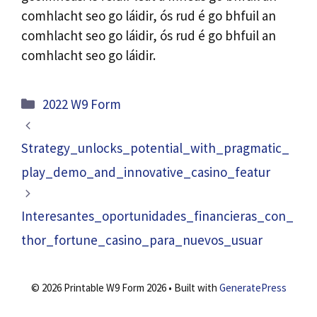
comhlacht seo go láidir, ós rud é go bhfuil an
comhlacht seo go láidir, ós rud é go bhfuil an
comhlacht seo go láidir.
Categories
2022 W9 Form
Strategy_unlocks_potential_with_pragmatic_
play_demo_and_innovative_casino_featur
Interesantes_oportunidades_financieras_con_
thor_fortune_casino_para_nuevos_usuar
© 2026 Printable W9 Form 2026
• Built with
GeneratePress