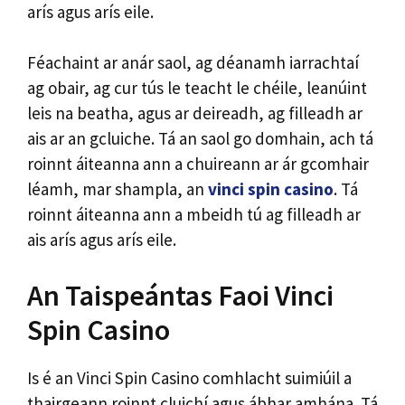
arís agus arís eile.
Féachaint ar anár saol, ag déanamh iarrachtaí
ag obair, ag cur tús le teacht le chéile, leanúint
leis na beatha, agus ar deireadh, ag filleadh ar
ais ar an gcluiche. Tá an saol go domhain, ach tá
roinnt áiteanna ann a chuireann ar ár gcomhair
léamh, mar shampla, an
vinci spin casino
. Tá
roinnt áiteanna ann a mbeidh tú ag filleadh ar
ais arís agus arís eile.
An Taispeántas Faoi Vinci
Spin Casino
Is é an Vinci Spin Casino comhlacht suimiúil a
thairgeann roinnt cluichí agus ábhar amhána. Tá