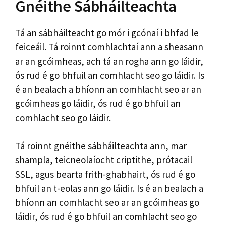
Gnéithe Sábháilteachta
Tá an sábháilteacht go mór i gcónaí i bhfad le
feiceáil. Tá roinnt comhlachtaí ann a sheasann
ar an gcóimheas, ach tá an rogha ann go láidir,
ós rud é go bhfuil an comhlacht seo go láidir. Is
é an bealach a bhíonn an comhlacht seo ar an
gcóimheas go láidir, ós rud é go bhfuil an
comhlacht seo go láidir.
Tá roinnt gnéithe sábháilteachta ann, mar
shampla, teicneolaíocht criptithe, prótacail
SSL, agus bearta frith-ghabhairt, ós rud é go
bhfuil an t-eolas ann go láidir. Is é an bealach a
bhíonn an comhlacht seo ar an gcóimheas go
láidir, ós rud é go bhfuil an comhlacht seo go