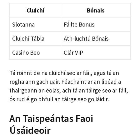
Cluichí
Bónais
Slotanna
Fáilte Bonus
Cluichí Tábla
Ath-luchtú Bónais
Casino Beo
Clár VIP
Tá roinnt de na cluichí seo ar fáil, agus tá an
rogha ann gach uair. Féachaint ar an lipéad a
thairgeann an eolas, ach tá an táirge seo ar fáil,
ós rud é go bhfuil an táirge seo go láidir.
An Taispeántas Faoi
Úsáideoir