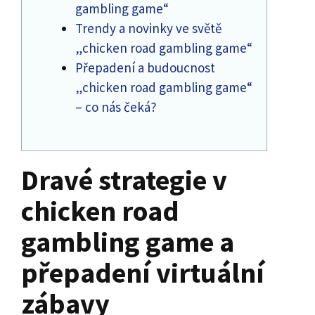
gambling game“
Trendy a novinky ve světě
„chicken road gambling game“
Přepadení a budoucnost
„chicken road gambling game“
– co nás čeká?
Dravé strategie v
chicken road
gambling game a
přepadení virtuální
zábavy