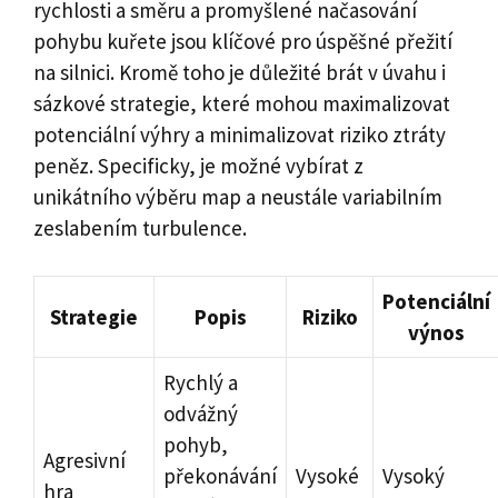
rychlosti a směru a promyšlené načasování
pohybu kuřete jsou klíčové pro úspěšné přežití
na silnici. Kromě toho je důležité brát v úvahu i
sázkové strategie, které mohou maximalizovat
potenciální výhry a minimalizovat riziko ztráty
peněz. Specificky, je možné vybírat z
unikátního výběru map a neustále variabilním
zeslabením turbulence.
Potenciální
Strategie
Popis
Riziko
výnos
Rychlý a
odvážný
pohyb,
Agresivní
překonávání
Vysoké
Vysoký
hra