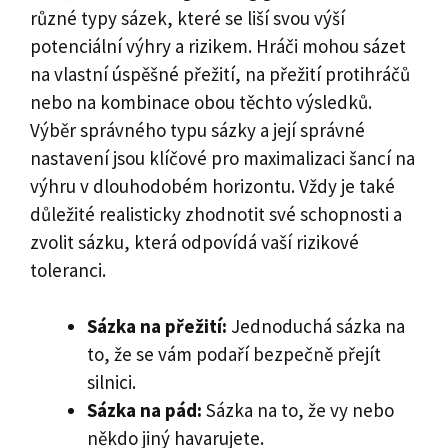
různé typy sázek, které se liší svou výší
potenciální výhry a rizikem. Hráči mohou sázet
na vlastní úspěšné přežití, na přežití protihráčů
nebo na kombinace obou těchto výsledků.
Výběr správného typu sázky a její správné
nastavení jsou klíčové pro maximalizaci šancí na
výhru v dlouhodobém horizontu. Vždy je také
důležité realisticky zhodnotit své schopnosti a
zvolit sázku, která odpovídá vaší rizikové
toleranci.
Sázka na přežití:
Jednoduchá sázka na
to, že se vám podaří bezpečně přejít
silnici.
Sázka na pád:
Sázka na to, že vy nebo
někdo jiný havarujete.