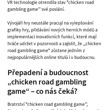
VR technologie otrendila stav “chicken road
gambling game” své poslání.
Vývojáři hry neustále pracují na vylepšování
grafiky hry, přidávání nových herních módů a
implementaci inovativních funkcí, které mají
hráče udržet v pozornosti a zajistit, že „chicken
road gambling game“ zůstane jedním z
nejpopulárnějších online titulů i v budoucnu.
Přepadení a budoucnost
„chicken road gambling
game“ – co nás čeká?
Bratrství “chicken road gambling game”,