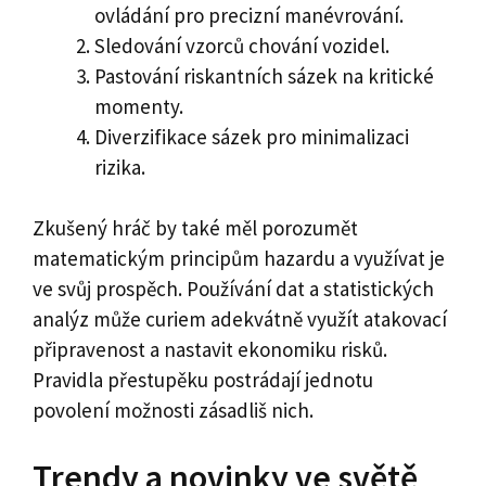
ovládání pro precizní manévrování.
Sledování vzorců chování vozidel.
Pastování riskantních sázek na kritické
momenty.
Diverzifikace sázek pro minimalizaci
rizika.
Zkušený hráč by také měl porozumět
matematickým principům hazardu a využívat je
ve svůj prospěch. Používání dat a statistických
analýz může curiem adekvátně využít atakovací
připravenost a nastavit ekonomiku risků.
Pravidla přestupěku postrádají jednotu
povolení možnosti zásadliš nich.
Trendy a novinky ve světě