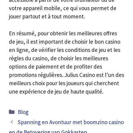
votre appareil mobile, ce qui vous permet de
jouer partout et à tout moment.
En résumé, pour obtenir les meilleures offres
de jeu, il est important de choisir le bon casino
en ligne, de vérifier les conditions de jeu et les
règles du casino, de choisir les meilleures
options de paiement et de profiter des
promotions régulières. Julius Casino est l’un des
meilleurs choix pour les joueurs qui cherchent
une expérience de jeu de haute qualité.
Categories
Blog
Spanning en Avontuur met boomzino casino
en de Betovering van Gokkasten