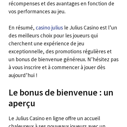
récompenses et des avantages en fonction de
vos performances au jeu.
En résumé,
casino julius
le Julius Casino est l’un
des meilleurs choix pour les joueurs qui
cherchent une expérience de jeu
exceptionnelle, des promotions régulières et
un bonus de bienvenue généreux. N’hésitez pas
à vous inscrire et à commencer à jouer dès
aujourd’hui !
Le bonus de bienvenue : un
aperçu
Le Julius Casino en ligne offre un accueil
chaleureux à ses nouveaux joueurs avec un