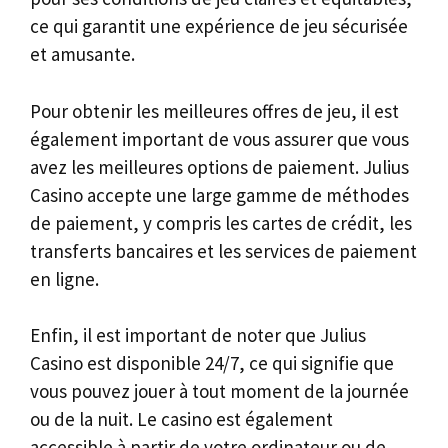
ce qui garantit une expérience de jeu sécurisée
et amusante.
Pour obtenir les meilleures offres de jeu, il est
également important de vous assurer que vous
avez les meilleures options de paiement. Julius
Casino accepte une large gamme de méthodes
de paiement, y compris les cartes de crédit, les
transferts bancaires et les services de paiement
en ligne.
Enfin, il est important de noter que Julius
Casino est disponible 24/7, ce qui signifie que
vous pouvez jouer à tout moment de la journée
ou de la nuit. Le casino est également
accessible à partir de votre ordinateur ou de