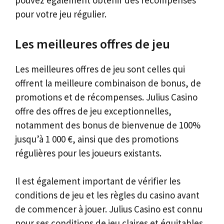
pouvez également obtenir des récompenses
pour votre jeu régulier.
Les meilleures offres de jeu
Les meilleures offres de jeu sont celles qui
offrent la meilleure combinaison de bonus, de
promotions et de récompenses. Julius Casino
offre des offres de jeu exceptionnelles,
notamment des bonus de bienvenue de 100%
jusqu’à 1 000 €, ainsi que des promotions
régulières pour les joueurs existants.
Il est également important de vérifier les
conditions de jeu et les règles du casino avant
de commencer à jouer. Julius Casino est connu
pour ses conditions de jeu claires et équitables,