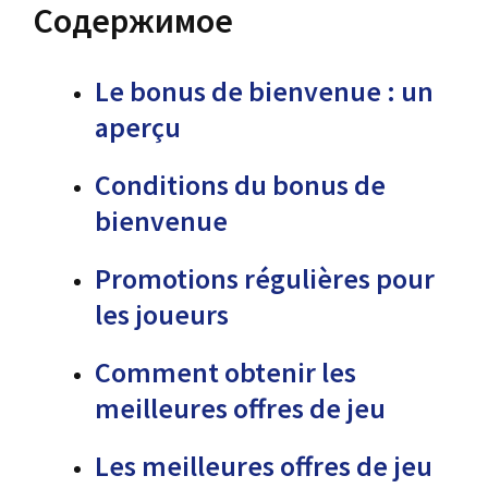
Содержимое
Le bonus de bienvenue : un
aperçu
Conditions du bonus de
bienvenue
Promotions régulières pour
les joueurs
Comment obtenir les
meilleures offres de jeu
Les meilleures offres de jeu