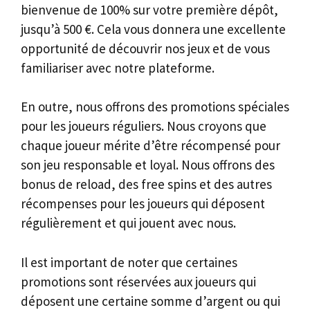
bienvenue de 100% sur votre première dépôt,
jusqu’à 500 €. Cela vous donnera une excellente
opportunité de découvrir nos jeux et de vous
familiariser avec notre plateforme.
En outre, nous offrons des promotions spéciales
pour les joueurs réguliers. Nous croyons que
chaque joueur mérite d’être récompensé pour
son jeu responsable et loyal. Nous offrons des
bonus de reload, des free spins et des autres
récompenses pour les joueurs qui déposent
régulièrement et qui jouent avec nous.
Il est important de noter que certaines
promotions sont réservées aux joueurs qui
déposent une certaine somme d’argent ou qui