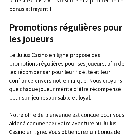
N’hésitez pas à vous inscrire et à profiter de ce
bonus attrayant !
Promotions régulières pour
les joueurs
Le Julius Casino en ligne propose des
promotions régulières pour ses joueurs, afin de
les récompenser pour leur fidélité et leur
confiance envers notre marque. Nous croyons
que chaque joueur mérite d’être récompensé
pour son jeu responsable et loyal.
Notre offre de bienvenue est conçue pour vous
aider à commencer votre aventure au Julius
Casino en ligne. Vous obtiendrez un bonus de