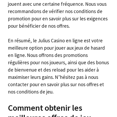
jouent avec une certaine fréquence. Nous vous
recommandons de vérifier nos conditions de
promotion pour en savoir plus sur les exigences
pour bénéficier de nos offres.
En résumé, le Julius Casino en ligne est votre
meilleure option pour jouer aux jeux de hasard
en ligne. Nous offrons des promotions
régulières pour nos joueurs, ainsi que des bonus
de bienvenue et des reload pour les aider à
maximiser leurs gains. N’hésitez pas à nous
contacter pour en savoir plus sur nos offres et
nos conditions de jeu.
Comment obtenir les