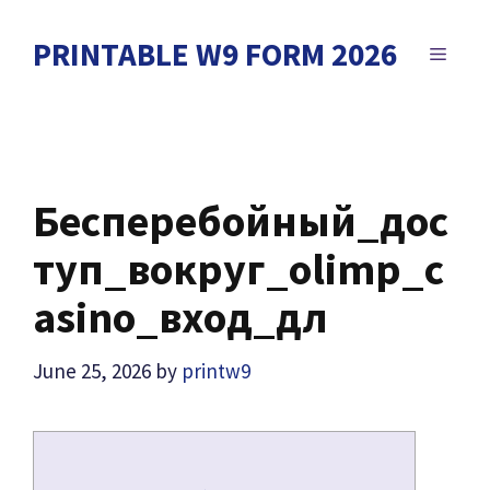
Skip
to
PRINTABLE W9 FORM 2026
MENU
content
Бесперебойный_дос
туп_вокруг_olimp_c
asino_вход_дл
June 25, 2026
by
printw9