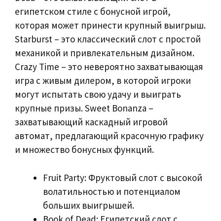
египетском стиле с бонусной игрой,
которая может принести крупный выигрыш.
Starburst – это классический слот с простой
механикой и привлекательным дизайном.
Crazy Time – это невероятно захватывающая
игра с живым дилером, в которой игроки
могут испытать свою удачу и выиграть
крупные призы. Sweet Bonanza –
захватывающий каскадный игровой
автомат, предлагающий красочную графику
и множество бонусных функций.
Fruit Party: Фруктовый слот с высокой
волатильностью и потенциалом
больших выигрышей.
Book of Dead: Египетский слот с