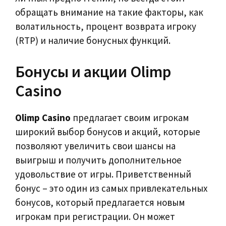
обращать внимание на такие факторы, как
волатильность, процент возврата игроку
(RTP) и наличие бонусных функций.
Бонусы и акции Olimp
Casino
Olimp Casino
предлагает своим игрокам
широкий выбор бонусов и акций, которые
позволяют увеличить свои шансы на
выигрыш и получить дополнительное
удовольствие от игры. Приветственный
бонус – это один из самых привлекательных
бонусов, который предлагается новым
игрокам при регистрации. Он может