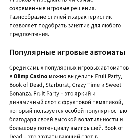
современные игровые решения.
Разнообразие стилей и характеристик
позволяет подобрать занятие для любого
предпочтения.
Популярные игровые автоматы
Среди самых популярных игровых автоматов
в
Olimp Casino
можно выделить Fruit Party,
Book of Dead, Starburst, Crazy Time и Sweet
Bonanza. Fruit Party – это яркий и
динамичный слот с фруктовой тематикой,
который пользуется особой популярностью
благодаря своей высокой волатильности и
большому потенциалу выигрышей. Book of
Dead – это захватывающий слот в