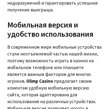
недоразумений и гарантировать успешное
получение выигрыша.
Мобильная версия и
удобство использования
В современном мире мобильные устройства
стали неотъемлемой частью нашей жизни,
поэтому возможность играть в казино на
мобильном телефоне или планшете
является важным фактором для многих
игроков.
Olimp Casino
предлагает своим
клиентам удобную мобильную версию
сайта, которая адаптирована для
использования на различных устройствах.
Мобильная версия позволяет играть в