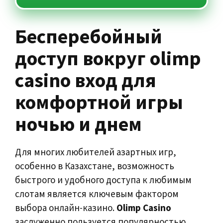
Бесперебойный
доступ вокруг olimp
casino вход для
комфортной игры
ночью и днем
Для многих любителей азартных игр,
особенно в Казахстане, возможность
быстрого и удобного доступа к любимым
слотам является ключевым фактором
выбора онлайн-казино.
Olimp Casino
заслуженно пользуется популярностью