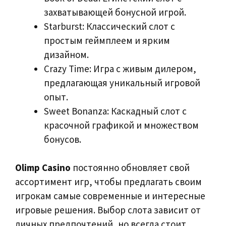
захватывающей бонусной игрой.
Starburst: Классический слот с
простым геймплеем и ярким
дизайном.
Crazy Time: Игра с живым дилером,
предлагающая уникальный игровой
опыт.
Sweet Bonanza: Каскадный слот с
красочной графикой и множеством
бонусов.
Olimp Casino
постоянно обновляет свой
ассортимент игр, чтобы предлагать своим
игрокам самые современные и интересные
игровые решения. Выбор слота зависит от
личных предпочтений, но всегда стоит