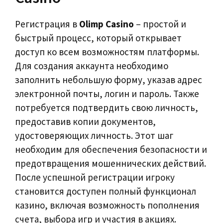
Регистрация в
Olimp Casino
– простой и
быстрый процесс, который открывает
доступ ко всем возможностям платформы.
Для создания аккаунта необходимо
заполнить небольшую форму, указав адрес
электронной почты, логин и пароль. Также
потребуется подтвердить свою личность,
предоставив копии документов,
удостоверяющих личность. Этот шаг
необходим для обеспечения безопасности и
предотвращения мошеннических действий.
После успешной регистрации игроку
становится доступен полный функционал
казино, включая возможность пополнения
счета, выбора игр и участия в акциях.