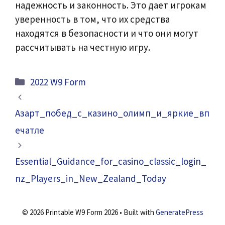
надежность и законность. Это дает игрокам
уверенность в том, что их средства
находятся в безопасности и что они могут
рассчитывать на честную игру.
Categories
2022 W9 Form
Азарт_побед_с_казино_олимп_и_яркие_вп
ечатле
Essential_Guidance_for_casino_classic_login_
nz_Players_in_New_Zealand_Today
© 2026 Printable W9 Form 2026
• Built with
GeneratePress