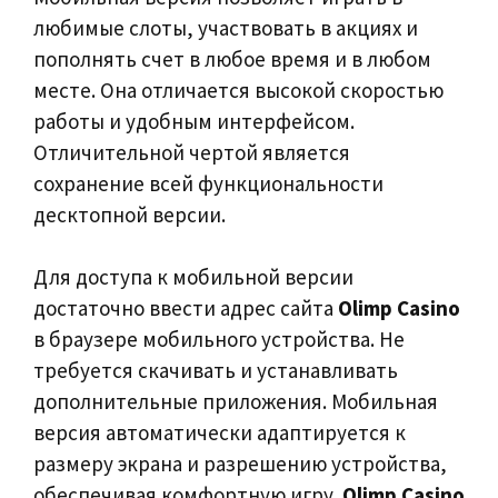
любимые слоты, участвовать в акциях и
пополнять счет в любое время и в любом
месте. Она отличается высокой скоростью
работы и удобным интерфейсом.
Отличительной чертой является
сохранение всей функциональности
десктопной версии.
Для доступа к мобильной версии
достаточно ввести адрес сайта
Olimp Casino
в браузере мобильного устройства. Не
требуется скачивать и устанавливать
дополнительные приложения. Мобильная
версия автоматически адаптируется к
размеру экрана и разрешению устройства,
обеспечивая комфортную игру.
Olimp Casino