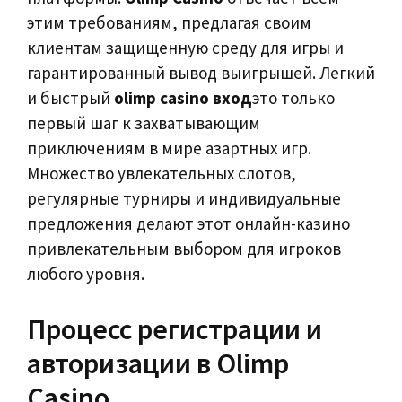
этим требованиям, предлагая своим
клиентам защищенную среду для игры и
гарантированный вывод выигрышей. Легкий
и быстрый
olimp casino вход
это только
первый шаг к захватывающим
приключениям в мире азартных игр.
Множество увлекательных слотов,
регулярные турниры и индивидуальные
предложения делают этот онлайн-казино
привлекательным выбором для игроков
любого уровня.
Процесс регистрации и
авторизации в Olimp
Casino