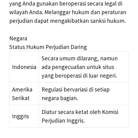
yang Anda gunakan beroperasi secara legal di
wilayah Anda. Melanggar hukum dan peraturan
perjudian dapat mengakibatkan sanksi hukum.
Negara
Status Hukum Perjudian Daring
Secara umum dilarang, namun
Indonesia
ada pengecualian untuk situs
yang beroperasi di luar negeri.
Amerika
Regulasi bervariasi di setiap
Serikat
negara bagian.
Diatur secara ketat oleh Komisi
Inggris
Perjudian Inggris.