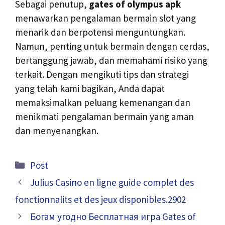
Sebagai penutup,
gates of olympus apk
menawarkan pengalaman bermain slot yang
menarik dan berpotensi menguntungkan.
Namun, penting untuk bermain dengan cerdas,
bertanggung jawab, dan memahami risiko yang
terkait. Dengan mengikuti tips dan strategi
yang telah kami bagikan, Anda dapat
memaksimalkan peluang kemenangan dan
menikmati pengalaman bermain yang aman
dan menyenangkan.
Categories
Post
Julius Casino en ligne guide complet des
fonctionnalits et des jeux disponibles.2902
Богам угодно Бесплатная игра Gates of