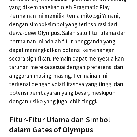
yang dikembangkan oleh Pragmatic Play.
Permainan ini memiliki tema mitologi Yunani,
dengan simbol-simbol yang terinspirasi dari
dewa-dewi Olympus. Salah satu fitur utama dari
permainan ini adalah fitur pengganda yang
dapat meningkatkan potensi kemenangan
secara signifikan. Pemain dapat menyesuaikan
taruhan mereka sesuai dengan preferensi dan
anggaran masing-masing. Permainan ini
terkenal dengan volatilitasnya yang tinggi dan
potensi pembayaran yang besar, meskipun
dengan risiko yang juga lebih tinggi.
Fitur-Fitur Utama dan Simbol
dalam Gates of Olympus