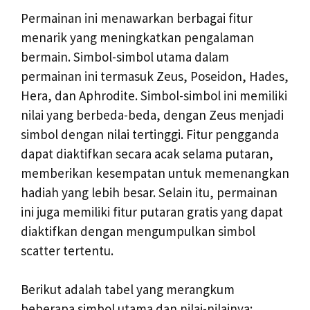
Permainan ini menawarkan berbagai fitur
menarik yang meningkatkan pengalaman
bermain. Simbol-simbol utama dalam
permainan ini termasuk Zeus, Poseidon, Hades,
Hera, dan Aphrodite. Simbol-simbol ini memiliki
nilai yang berbeda-beda, dengan Zeus menjadi
simbol dengan nilai tertinggi. Fitur pengganda
dapat diaktifkan secara acak selama putaran,
memberikan kesempatan untuk memenangkan
hadiah yang lebih besar. Selain itu, permainan
ini juga memiliki fitur putaran gratis yang dapat
diaktifkan dengan mengumpulkan simbol
scatter tertentu.
Berikut adalah tabel yang merangkum
beberapa simbol utama dan nilai-nilainya: