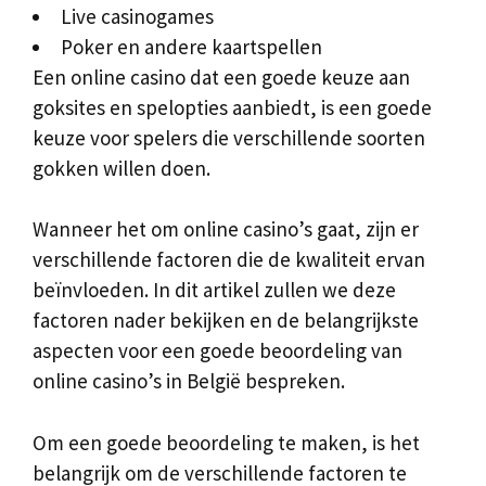
Live casinogames
Poker en andere kaartspellen
Een online casino dat een goede keuze aan
goksites en spelopties aanbiedt, is een goede
keuze voor spelers die verschillende soorten
gokken willen doen.
Wanneer het om online casino’s gaat, zijn er
verschillende factoren die de kwaliteit ervan
beïnvloeden. In dit artikel zullen we deze
factoren nader bekijken en de belangrijkste
aspecten voor een goede beoordeling van
online casino’s in België bespreken.
Om een goede beoordeling te maken, is het
belangrijk om de verschillende factoren te