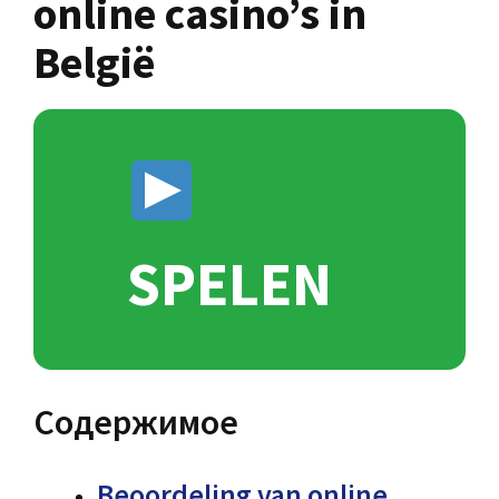
online casino’s in
België
SPELEN
Содержимое
Beoordeling van online