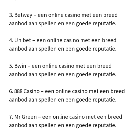
3. Betway – een online casino met een breed
aanbod aan spellen en een goede reputatie.
4. Unibet – een online casino met een breed
aanbod aan spellen en een goede reputatie.
5. Bwin – een online casino met een breed
aanbod aan spellen en een goede reputatie.
6. 888 Casino – een online casino met een breed
aanbod aan spellen en een goede reputatie.
7. Mr Green – een online casino met een breed
aanbod aan spellen en een goede reputatie.