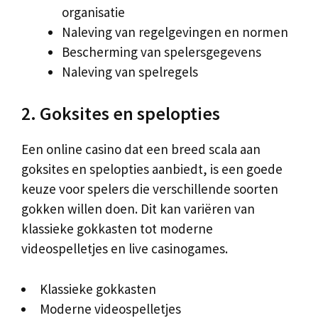
organisatie
Naleving van regelgevingen en normen
Bescherming van spelersgegevens
Naleving van spelregels
2. Goksites en spelopties
Een online casino dat een breed scala aan
goksites en spelopties aanbiedt, is een goede
keuze voor spelers die verschillende soorten
gokken willen doen. Dit kan variëren van
klassieke gokkasten tot moderne
videospelletjes en live casinogames.
Klassieke gokkasten
Moderne videospelletjes