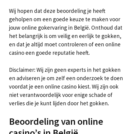
Wij hopen dat deze beoordeling je heeft
geholpen om een goede keuze te maken voor
jouw online gokervaring in België. Onthoud dat
het belangrijk is om veilig en eerlijk te gokken,
en dat je altijd moet controleren of een online
casino een goede reputatie heeft.
Disclaimer: Wij zijn geen experts in het gokken
en adviseren je om zelf een onderzoek te doen
voordat je een online casino kiest. Wij zijn ook
niet verantwoordelijk voor enige schade of
verlies die je kunt lijden door het gokken.
Beoordeling van online
casino’s in België