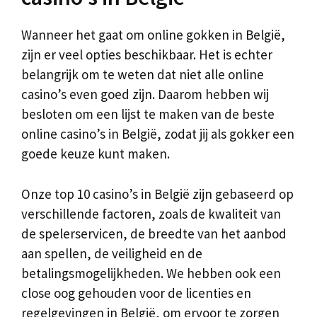
Wanneer het gaat om online gokken in België,
zijn er veel opties beschikbaar. Het is echter
belangrijk om te weten dat niet alle online
casino’s even goed zijn. Daarom hebben wij
besloten om een lijst te maken van de beste
online casino’s in België, zodat jij als gokker een
goede keuze kunt maken.
Onze top 10 casino’s in België zijn gebaseerd op
verschillende factoren, zoals de kwaliteit van
de spelerservicen, de breedte van het aanbod
aan spellen, de veiligheid en de
betalingsmogelijkheden. We hebben ook een
close oog gehouden voor de licenties en
regelgevingen in België, om ervoor te zorgen