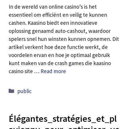
In de wereld van online casino’s is het
essentieel om efficiënt en veilig te kunnen
cashen. Kaasino biedt een innovatieve
oplossing genaamd auto-cashout, waardoor
spelers snel hun winsten kunnen opnemen. Dit
artikel verkent hoe deze functie werkt, de
voordelen ervan en hoe je optimaal gebruik
kunt maken van de crash games die kaasino
casino site …
Read more
Categories
public
Élégantes_stratégies_et_pl