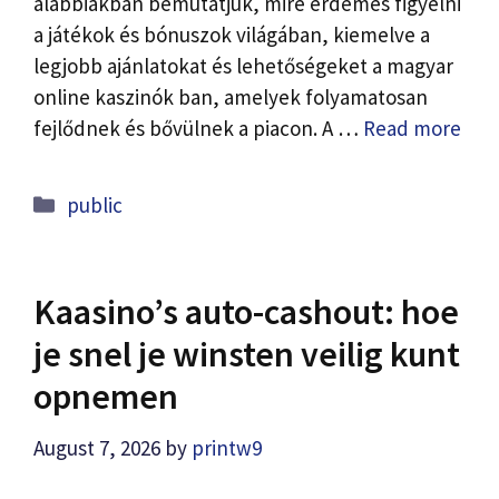
alábbiakban bemutatjuk, mire érdemes figyelni
a játékok és bónuszok világában, kiemelve a
legjobb ajánlatokat és lehetőségeket a magyar
online kaszinók ban, amelyek folyamatosan
fejlődnek és bővülnek a piacon. A …
Read more
Categories
public
Kaasino’s auto-cashout: hoe
je snel je winsten veilig kunt
opnemen
August 7, 2026
by
printw9