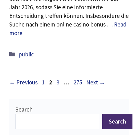
Jahr 2026, sodass Sie eine informierte
Entscheidung treffen können. Insbesondere die
Suche nach einem online casino bonus …
Read
more
Categories
public
Page
Page
Page
Page
←
Previous
1
2
3
…
275
Next
→
Search
Search