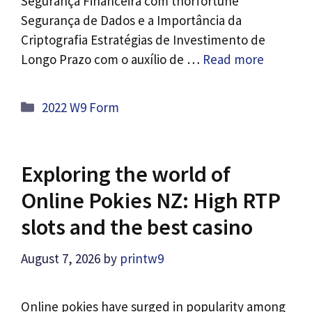
Segurança Financeira com thorfortune
Segurança de Dados e a Importância da
Criptografia Estratégias de Investimento de
Longo Prazo com o auxílio de …
Read more
Categories
2022 W9 Form
Exploring the world of
Online Pokies NZ: High RTP
slots and the best casino
August 7, 2026
by
printw9
Online pokies have surged in popularity among