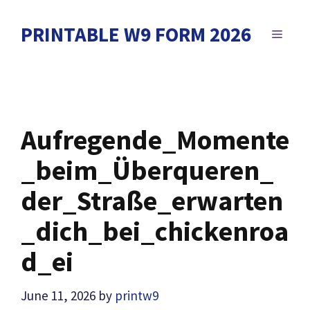
Skip
to
PRINTABLE W9 FORM 2026
MENU
content
Aufregende_Momente
_beim_Überqueren_
der_Straße_erwarten
_dich_bei_chickenroa
d_ei
June 11, 2026
by
printw9