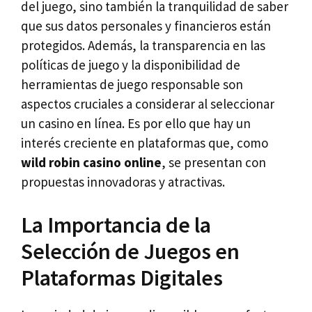
del juego, sino también la tranquilidad de saber
que sus datos personales y financieros están
protegidos. Además, la transparencia en las
políticas de juego y la disponibilidad de
herramientas de juego responsable son
aspectos cruciales a considerar al seleccionar
un casino en línea. Es por ello que hay un
interés creciente en plataformas que, como
wild robin casino online
, se presentan con
propuestas innovadoras y atractivas.
La Importancia de la
Selección de Juegos en
Plataformas Digitales