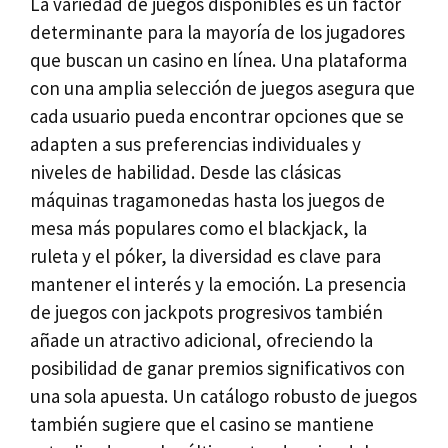
La variedad de juegos disponibles es un factor
determinante para la mayoría de los jugadores
que buscan un casino en línea. Una plataforma
con una amplia selección de juegos asegura que
cada usuario pueda encontrar opciones que se
adapten a sus preferencias individuales y
niveles de habilidad. Desde las clásicas
máquinas tragamonedas hasta los juegos de
mesa más populares como el blackjack, la
ruleta y el póker, la diversidad es clave para
mantener el interés y la emoción. La presencia
de juegos con jackpots progresivos también
añade un atractivo adicional, ofreciendo la
posibilidad de ganar premios significativos con
una sola apuesta. Un catálogo robusto de juegos
también sugiere que el casino se mantiene