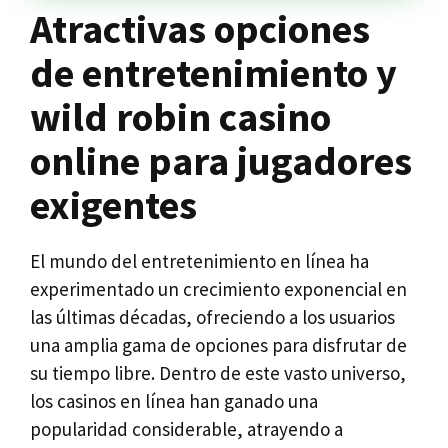
Atractivas opciones
de entretenimiento y
wild robin casino
online para jugadores
exigentes
El mundo del entretenimiento en línea ha
experimentado un crecimiento exponencial en
las últimas décadas, ofreciendo a los usuarios
una amplia gama de opciones para disfrutar de
su tiempo libre. Dentro de este vasto universo,
los casinos en línea han ganado una
popularidad considerable, atrayendo a