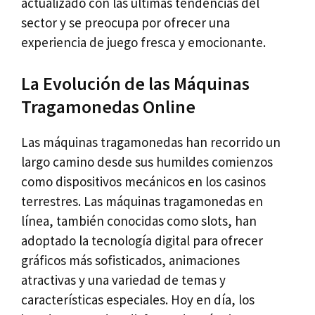
actualizado con las últimas tendencias del
sector y se preocupa por ofrecer una
experiencia de juego fresca y emocionante.
La Evolución de las Máquinas
Tragamonedas Online
Las máquinas tragamonedas han recorrido un
largo camino desde sus humildes comienzos
como dispositivos mecánicos en los casinos
terrestres. Las máquinas tragamonedas en
línea, también conocidas como slots, han
adoptado la tecnología digital para ofrecer
gráficos más sofisticados, animaciones
atractivas y una variedad de temas y
características especiales. Hoy en día, los