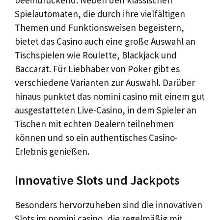
Spielautomaten, die durch ihre vielfältigen
Themen und Funktionsweisen begeistern,
bietet das Casino auch eine große Auswahl an
Tischspielen wie Roulette, Blackjack und
Baccarat. Für Liebhaber von Poker gibt es
verschiedene Varianten zur Auswahl. Darüber
hinaus punktet das nomini casino mit einem gut
ausgestatteten Live-Casino, in dem Spieler an
Tischen mit echten Dealern teilnehmen
können und so ein authentisches Casino-
Erlebnis genießen.
Innovative Slots und Jackpots
Besonders hervorzuheben sind die innovativen
Slots im nomini casino, die regelmäßig mit