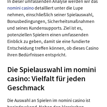
In dieser umfassenden Analyse werden wir das
nomini casino
detailliert unter die Lupe
nehmen, einschließlich seiner Spielauswahl,
Bonusbedingungen, Sicherheitsmaßnahmen
und seines Kundensupports. Ziel ist es,
potenziellen Spielern einen umfassenden
Einblick zu geben, damit sie eine fundierte
Entscheidung treffen können, ob dieses Casino
ihren Bedürfnissen entspricht.
Die Spielauswahl im nomini
casino: Vielfalt für jeden
Geschmack
Die Auswahl an Spielen im nomini casino ist
beeindruckend. Neben den klassischen