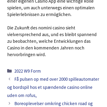
einer eigenen Casino App eine wichtige Rolle
spielen, um auch unterwegs einen optimalen
Spielerlebnissen zu ermöglichen.
Die Zukunft des nomini casino sieht
vielversprechend aus, und es bleibt spannend
zu beobachten, welche Entwicklungen das
Casino in den kommenden Jahren noch
hervorbringen wird.
Categories
2022 W9 Form
Få pulsen op med over 2000 spilleautomater
og bordspil hos et spændende casino online
uden om rofus,
Boreoplevelser omkring chicken road og