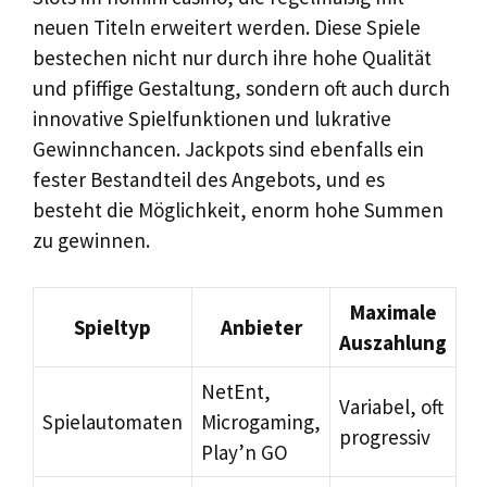
neuen Titeln erweitert werden. Diese Spiele
bestechen nicht nur durch ihre hohe Qualität
und pfiffige Gestaltung, sondern oft auch durch
innovative Spielfunktionen und lukrative
Gewinnchancen. Jackpots sind ebenfalls ein
fester Bestandteil des Angebots, und es
besteht die Möglichkeit, enorm hohe Summen
zu gewinnen.
Maximale
Spieltyp
Anbieter
Auszahlung
NetEnt,
Variabel, oft
Spielautomaten
Microgaming,
progressiv
Play’n GO