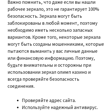
Важно помнить, что даже если вы нашли
рабочее зеркало, это не гарантирует 100%
безопасность. Зеркала могут быть
заблокированы в любой момент, поэтому
необходимо иметь несколько запасных
вариантов. Кроме того, некоторые зеркала
могут быть созданы мошенниками, которые
пытаются выманить у вас личные данные
или финансовую информацию. Поэтому,
будьте внимательны и осторожны при
использовании зеркал олимп казино и
всегда проверяйте безопасность
соединения.
Проверяйте адрес сайта.
Используйте надежный антивирус.