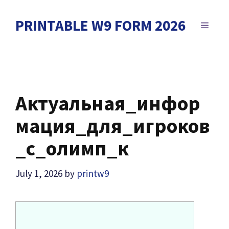
Skip
to
PRINTABLE W9 FORM 2026
MENU
content
Актуальная_инфор
мация_для_игроков
_с_олимп_к
July 1, 2026
by
printw9