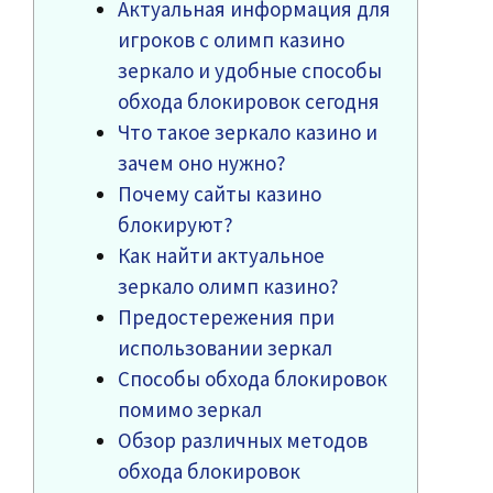
Актуальная информация для
игроков с олимп казино
зеркало и удобные способы
обхода блокировок сегодня
Что такое зеркало казино и
зачем оно нужно?
Почему сайты казино
блокируют?
Как найти актуальное
зеркало олимп казино?
Предостережения при
использовании зеркал
Способы обхода блокировок
помимо зеркал
Обзор различных методов
обхода блокировок