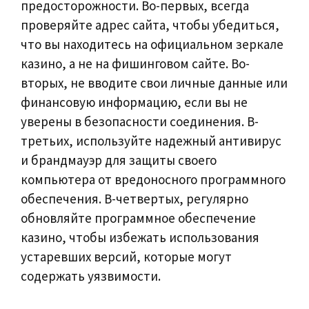
предосторожности. Во-первых, всегда
проверяйте адрес сайта, чтобы убедиться,
что вы находитесь на официальном зеркале
казино, а не на фишинговом сайте. Во-
вторых, не вводите свои личные данные или
финансовую информацию, если вы не
уверены в безопасности соединения. В-
третьих, используйте надежный антивирус
и брандмауэр для защиты своего
компьютера от вредоносного программного
обеспечения. В-четвертых, регулярно
обновляйте программное обеспечение
казино, чтобы избежать использования
устаревших версий, которые могут
содержать уязвимости.