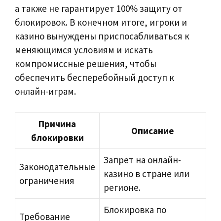
а также не гарантирует 100% защиту от
блокировок. В конечном итоге, игроки и
казино вынуждены приспосабливаться к
меняющимся условиям и искать
компромиссные решения, чтобы
обеспечить бесперебойный доступ к
онлайн-играм.
Причина
Описание
блокировки
Запрет на онлайн-
Законодательные
казино в стране или
ограничения
регионе.
Блокировка по
Требование