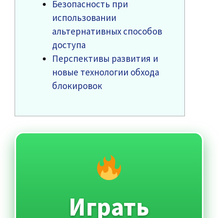
Безопасность при
использовании
альтернативных способов
доступа
Перспективы развития и
новые технологии обхода
блокировок
Играть