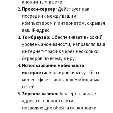
анонимным в сети.
Прокси-сервер:
Действует как
посредник между вашим
компьютером и интернетом, скрывая
ваш IP-адрес.
Tor-браузер:
Обеспечивает высокий
уровень анонимности, направляя ваш
интернет-трафик через несколько
серверов по всему миру.
Использование мобильного
интернета:
Блокировки могут быть
менее эффективны для мобильных
сетей.
Зеркала казино:
Альтернативные
адреса основного сайта,
позволяющие обойти блокировки.