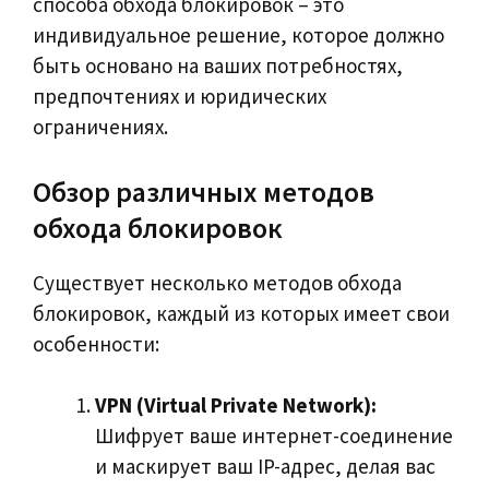
способа обхода блокировок – это
индивидуальное решение, которое должно
быть основано на ваших потребностях,
предпочтениях и юридических
ограничениях.
Обзор различных методов
обхода блокировок
Существует несколько методов обхода
блокировок, каждый из которых имеет свои
особенности:
VPN (Virtual Private Network):
Шифрует ваше интернет-соединение
и маскирует ваш IP-адрес, делая вас