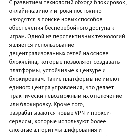
С развитием технологий обхода блокировок,
онлайн-казино и игроки постоянно
находятся в поиске новых способов
обеспечения бесперебойного доступа к
играм. Одной из перспективных технологий
является использование
децентрализованных сетей на основе
блокчейна, которые позволяют создавать
платформы, устойчивые к цензуре и
блокировкам. Такие платформы не имеют
единого центра управления, что делает
практически невозможным их отключение
или блокировку. Кроме того,
разрабатываются новые VPN и прокси-
сервисы, которые используют более
сложные алгоритмы шифрования и