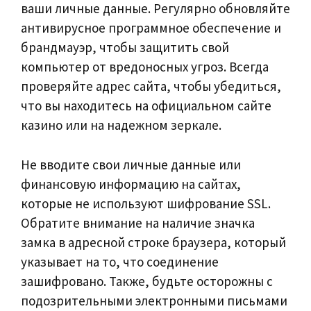
ваши личные данные. Регулярно обновляйте
антивирусное программное обеспечение и
брандмауэр, чтобы защитить свой
компьютер от вредоносных угроз. Всегда
проверяйте адрес сайта, чтобы убедиться,
что вы находитесь на официальном сайте
казино или на надежном зеркале.
Не вводите свои личные данные или
финансовую информацию на сайтах,
которые не используют шифрование SSL.
Обратите внимание на наличие значка
замка в адресной строке браузера, который
указывает на то, что соединение
зашифровано. Также, будьте осторожны с
подозрительными электронными письмами