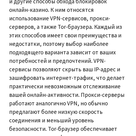
и другие способы обхода блокировок
онлайн-казино. К ним относятся
использование VPN-сервисов, прокси-
серверов, а также Tor-браузера. Каждый из
этих способов имеет свои преимущества и
недостатки, поэтому выбор наиболее
подходящего варианта зависит от ваших
потребностей и предпочтений. VPN-
сервисы позволяют скрыть ваш IP-адрес и
зашифровать интернет-трафик, что делает
практически невозможным отслеживание
вашей онлайн-активности. Прокси-серверы
работают аналогично VPN, но обычно
предлагают более низкую скорость
соединения и меньший уровень
безопасности. Tor-браузер обеспечивает