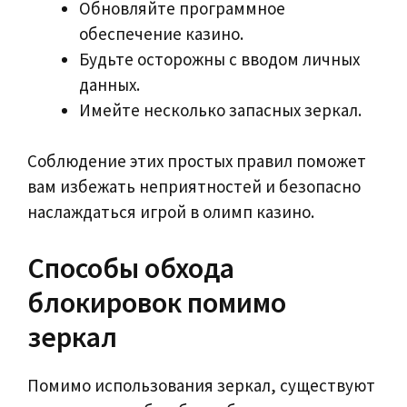
Обновляйте программное
обеспечение казино.
Будьте осторожны с вводом личных
данных.
Имейте несколько запасных зеркал.
Соблюдение этих простых правил поможет
вам избежать неприятностей и безопасно
наслаждаться игрой в олимп казино.
Способы обхода
блокировок помимо
зеркал
Помимо использования зеркал, существуют