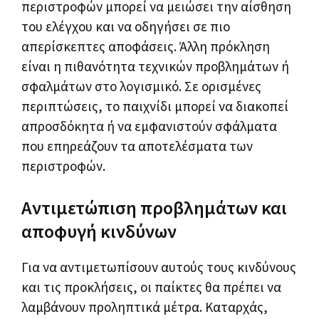
περιστροφών μπορεί να μειώσει την αίσθηση
του ελέγχου και να οδηγήσει σε πιο
απερίσκεπτες αποφάσεις. Άλλη πρόκληση
είναι η πιθανότητα τεχνικών προβλημάτων ή
σφαλμάτων στο λογισμικό. Σε ορισμένες
περιπτώσεις, το παιχνίδι μπορεί να διακοπεί
απροσδόκητα ή να εμφανιστούν σφάλματα
που επηρεάζουν τα αποτελέσματα των
περιστροφών.
Αντιμετώπιση προβλημάτων και
αποφυγή κινδύνων
Για να αντιμετωπίσουν αυτούς τους κινδύνους
και τις προκλήσεις, οι παίκτες θα πρέπει να
λαμβάνουν προληπτικά μέτρα. Καταρχάς,