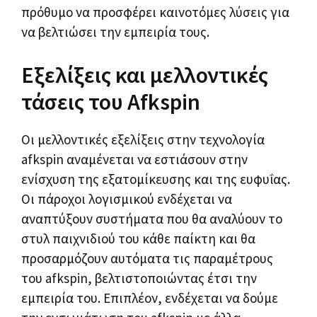
πρόθυμο να προσφέρει καινοτόμες λύσεις για
να βελτιώσει την εμπειρία τους.
Εξελίξεις και μελλοντικές
τάσεις του Afkspin
Οι μελλοντικές εξελίξεις στην τεχνολογία
afkspin
αναμένεται να εστιάσουν στην
ενίσχυση της εξατομίκευσης και της ευφυΐας.
Οι πάροχοι λογισμικού ενδέχεται να
αναπτύξουν συστήματα που θα αναλύουν το
στυλ παιχνιδιού του κάθε παίκτη και θα
προσαρμόζουν αυτόματα τις παραμέτρους
του
afkspin
, βελτιστοποιώντας έτσι την
εμπειρία του. Επιπλέον, ενδέχεται να δούμε