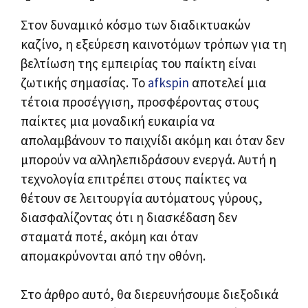
Στον δυναμικό κόσμο των διαδικτυακών
καζίνο, η εξεύρεση καινοτόμων τρόπων για τη
βελτίωση της εμπειρίας του παίκτη είναι
ζωτικής σημασίας. Το
afkspin
αποτελεί μια
τέτοια προσέγγιση, προσφέροντας στους
παίκτες μια μοναδική ευκαιρία να
απολαμβάνουν το παιχνίδι ακόμη και όταν δεν
μπορούν να αλληλεπιδράσουν ενεργά. Αυτή η
τεχνολογία επιτρέπει στους παίκτες να
θέτουν σε λειτουργία αυτόματους γύρους,
διασφαλίζοντας ότι η διασκέδαση δεν
σταματά ποτέ, ακόμη και όταν
απομακρύνονται από την οθόνη.
Στο άρθρο αυτό, θα διερευνήσουμε διεξοδικά