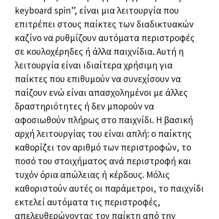
keyboard spin”, είναι μια λειτουργία που
επιτρέπει στους παίκτες των διαδικτυακών
καζίνο να ρυθμίζουν αυτόματα περιστροφές
σε κουλοχέρηδες ή άλλα παιχνίδια. Αυτή η
λειτουργία είναι ιδιαίτερα χρήσιμη για
παίκτες που επιθυμούν να συνεχίσουν να
παίζουν ενώ είναι απασχολημένοι με άλλες
δραστηριότητες ή δεν μπορούν να
αφοσιωθούν πλήρως στο παιχνίδι. Η βασική
αρχή λειτουργίας του είναι απλή: ο παίκτης
καθορίζει τον αριθμό των περιστροφών, το
ποσό του στοιχήματος ανά περιστροφή και
τυχόν όρια απώλειας ή κέρδους. Μόλις
καθοριστούν αυτές οι παράμετροι, το παιχνίδι
εκτελεί αυτόματα τις περιστροφές,
απελευθερώνοντας τον παίκτη από την