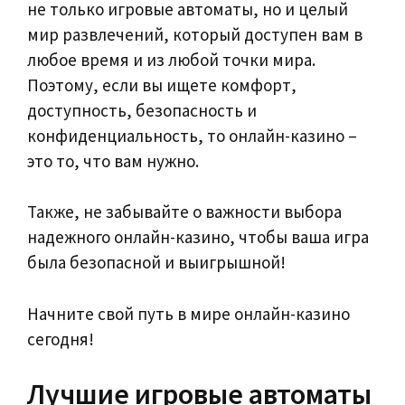
не только игровые автоматы, но и целый
мир развлечений, который доступен вам в
любое время и из любой точки мира.
Поэтому, если вы ищете комфорт,
доступность, безопасность и
конфиденциальность, то онлайн-казино –
это то, что вам нужно.
Также, не забывайте о важности выбора
надежного онлайн-казино, чтобы ваша игра
была безопасной и выигрышной!
Начните свой путь в мире онлайн-казино
сегодня!
Лучшие игровые автоматы