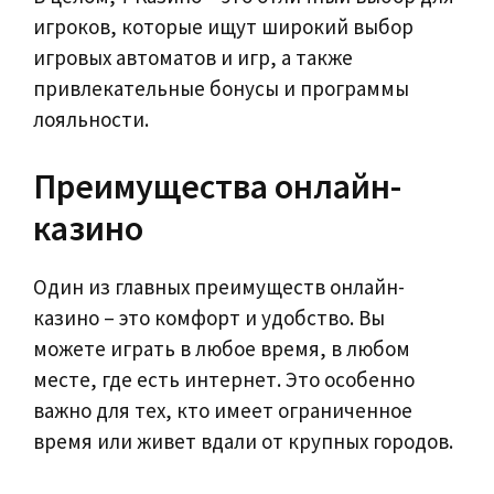
игроков, которые ищут широкий выбор
игровых автоматов и игр, а также
привлекательные бонусы и программы
лояльности.
Преимущества онлайн-
казино
Один из главных преимуществ онлайн-
казино – это комфорт и удобство. Вы
можете играть в любое время, в любом
месте, где есть интернет. Это особенно
важно для тех, кто имеет ограниченное
время или живет вдали от крупных городов.