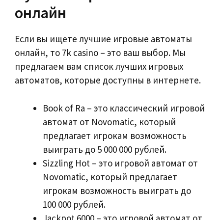
онлайн
Если вы ищете лучшие игровые автоматы
онлайн, то 7k casino – это ваш выбор. Мы
предлагаем вам список лучших игровых
автоматов, которые доступны в интернете.
Book of Ra – это классический игровой
автомат от Novomatic, который
предлагает игрокам возможность
выиграть до 5 000 000 рублей.
Sizzling Hot – это игровой автомат от
Novomatic, который предлагает
игрокам возможность выиграть до
100 000 рублей.
Jackpot 6000 – это игровой автомат от