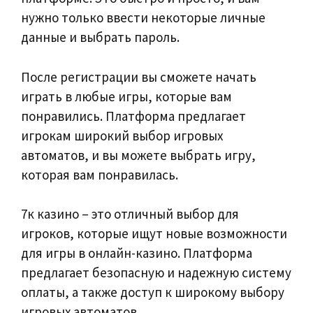
нужно только ввести некоторые личные
данные и выбрать пароль.
После регистрации вы сможете начать
играть в любые игры, которые вам
понравились. Платформа предлагает
игрокам широкий выбор игровых
автоматов, и вы можете выбрать игру,
которая вам понравилась.
7к казино – это отличный выбор для
игроков, которые ищут новые возможности
для игры в онлайн-казино. Платформа
предлагает безопасную и надежную систему
оплаты, а также доступ к широкому выбору
игровых автоматов.