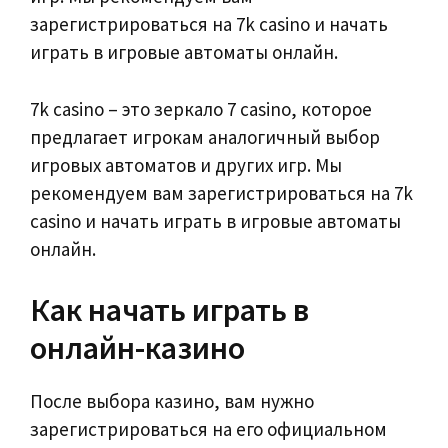
зарегистрироваться на 7k casino и начать
играть в игровые автоматы онлайн.
7k casino – это зеркало 7 casino, которое
предлагает игрокам аналогичный выбор
игровых автоматов и других игр. Мы
рекомендуем вам зарегистрироваться на 7k
casino и начать играть в игровые автоматы
онлайн.
Как начать играть в
онлайн-казино
После выбора казино, вам нужно
зарегистрироваться на его официальном